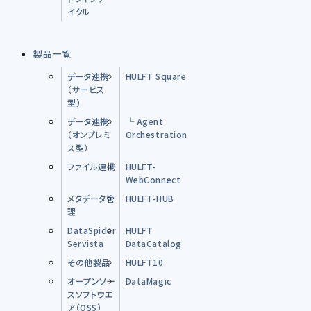
イクル
製品一覧
データ連携
HULFT Square
（サービス
型）
データ連携
└ Agent
（オンプレミ
Orchestration
ス型）
ファイル連携
HULFT-
WebConnect
メタデータ管
HULFT-HUB
理
DataSpider
HULFT
Servista
DataCatalog
その他製品
HULFT10
オープンソー
DataMagic
スソフトウエ
ア（OSS）