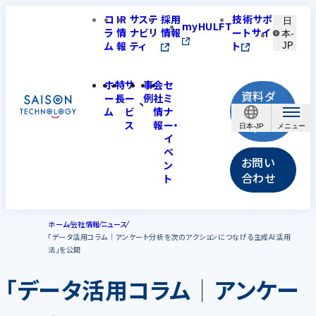
コ
IR
サステ
採用
技術サポ
日
myHULFT
ラ
情
ナビリ
情報
ートサイ
本-
ム
報
ティ
ト
JP
ホ
特
サ
事
会
セ
資料ダ
ー
長
ー
例
社
ミ
ウンロ
ム
ビ
情
ナ
ス
報
ー・
ード
日本-JP
イ
ベ
お問い
ン
合わせ
ト
ホーム
会社情報
ニュース
「データ活用コラム│アンケート分析を次のアクションにつなげる生成AI活用
法」を公開
「データ活用コラム│アンケー