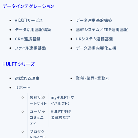
データインテグレーション
AI活用サービス
データ連携基盤構築
データ活用基盤構築
基幹システム／ERP連携基盤
CRM連携基盤
HRシステム連携基盤
ファイル連携基盤
データ連携内製化支援
HULFTシリーズ
選ばれる理由
業種・業界・業務別
サポート
技術サポ
myHULFT（マ
ートサイト
イハルフト）
ユーザー
HULFT技術
コミュニ
者資格認定
ティ
プロダク
トライフサ