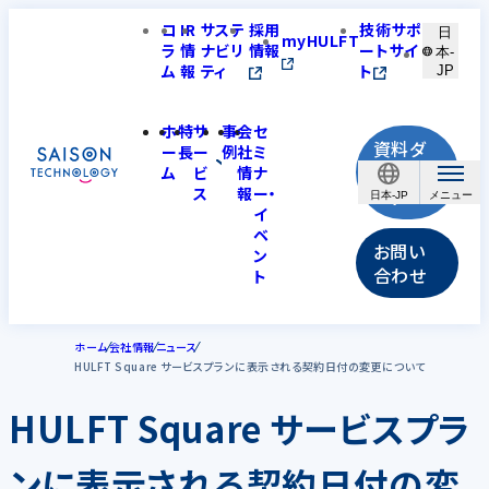
コ
IR
サステ
採用
技術サポ
日
myHULFT
ラ
情
ナビリ
情報
ートサイ
本-
ム
報
ティ
ト
JP
ホ
特
サ
事
会
セ
資料ダ
ー
長
ー
例
社
ミ
ウンロ
ム
ビ
情
ナ
ス
報
ー・
ード
日本-JP
イ
ベ
お問い
ン
合わせ
ト
ホーム
会社情報
ニュース
HULFT Square サービスプランに表示される契約日付の変更について
HULFT Square サービスプラ
ンに表示される契約日付の変