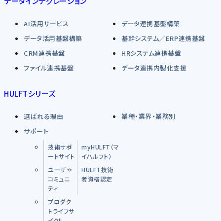
データインテグレーション
AI活用サービス
データ連携基盤構築
データ活用基盤構築
基幹システム／ERP連携基盤
CRM連携基盤
HRシステム連携基盤
ファイル連携基盤
データ連携内製化支援
HULFTシリーズ
選ばれる理由
業種・業界・業務別
サポート
技術サポ
myHULFT（マ
ートサイト
イハルフト）
ユーザー
HULFT技術
コミュニ
者資格認定
ティ
プロダク
トライフサ
イクル