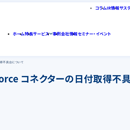
コラム
IR情報
サス
ホーム
特長
サービス
事例
会社情報
セミナー・イベント
日付取得不具合について
alesforce コネクターの日付取得