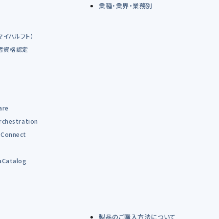
業種・業界・業務別
（マイハルフト）
術者資格認定
are
rchestration
Connect
B
aCatalog
製品のご購入方法について