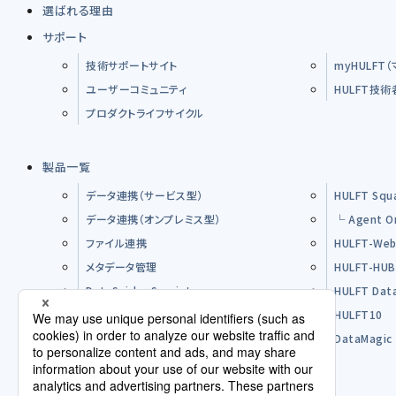
選ばれる理由
サポート
技術サポートサイト
myHULFT
ユーザーコミュニティ
HULFT技
プロダクトライフサイクル
製品一覧
データ連携（サービス型）
HULFT Squ
データ連携（オンプレミス型）
└ Agent O
ファイル連携
HULFT-Web
メタデータ管理
HULFT-HU
DataSpider Servista
HULFT Dat
その他製品
HULFT10
オープンソースソフトウエア（OSS）
DataMagic
購入前のFAQ