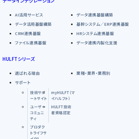
データインテグレーション
AI活用サービス
データ連携基盤構築
データ活用基盤構築
基幹システム／ERP連携基盤
CRM連携基盤
HRシステム連携基盤
ファイル連携基盤
データ連携内製化支援
HULFTシリーズ
選ばれる理由
業種・業界・業務別
サポート
技術サポ
myHULFT（マ
ートサイト
イハルフト）
ユーザー
HULFT技術
コミュニ
者資格認定
ティ
プロダク
トライフサ
イクル