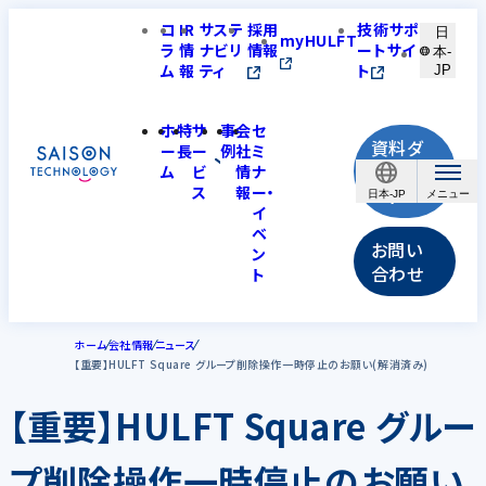
コ
IR
サステ
採用
技術サポ
日
myHULFT
ラ
情
ナビリ
情報
ートサイ
本-
ム
報
ティ
ト
JP
ホ
特
サ
事
会
セ
資料ダ
ー
長
ー
例
社
ミ
ウンロ
ム
ビ
情
ナ
ス
報
ー・
ード
日本-JP
イ
ベ
お問い
ン
合わせ
ト
ホーム
会社情報
ニュース
【重要】HULFT Square グループ削除操作一時停止のお願い(解消済み)
【重要】HULFT Square グルー
プ削除操作一時停止のお願い