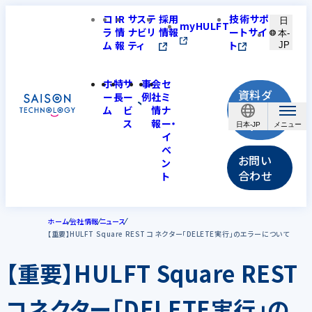
コ
IR
サステ
採用
技術サポ
日
myHULFT
ラ
情
ナビリ
情報
ートサイ
本-
ム
報
ティ
ト
JP
ホ
特
サ
事
会
セ
資料ダ
ー
長
ー
例
社
ミ
ウンロ
ム
ビ
情
ナ
ス
報
ー・
ード
日本-JP
イ
ベ
お問い
ン
合わせ
ト
ホーム
会社情報
ニュース
【重要】HULFT Square REST コネクター「DELETE実行」のエラーについて
【重要】HULFT Square REST
コネクター「DELETE実行」の