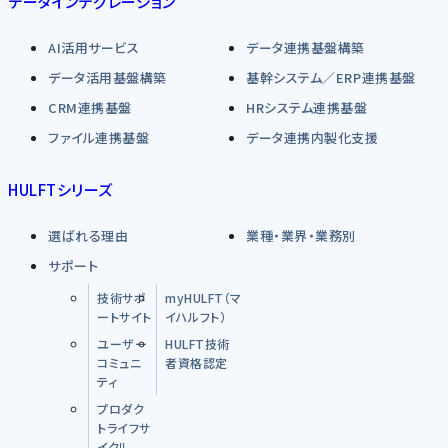
データインテグレーション
AI活用サービス
データ連携基盤構築
データ活用基盤構築
基幹システム／ERP連携基盤
CRM連携基盤
HRシステム連携基盤
ファイル連携基盤
データ連携内製化支援
HULFTシリーズ
選ばれる理由
業種・業界・業務別
サポート
技術サポ
myHULFT（マ
ートサイト
イハルフト）
ユーザー
HULFT技術
コミュニ
者資格認定
ティ
プロダク
トライフサ
イクル