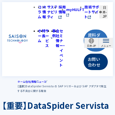
コ
IR
サステ
採用
技術サポ
日
myHULFT
ラ
情
ナビリ
情報
ートサイ
本-
ム
報
ティ
ト
JP
ホ
特
サ
事
会
セ
資料ダ
ー
長
ー
例
社
ミ
ウンロ
ム
ビ
情
ナ
ス
報
ー・
ード
日本-JP
イ
ベ
お問い
ン
合わせ
ト
ホーム
会社情報
ニュース
【重要】DataSpider Servista の SAP トリガーおよび SAP アダプタで発生
する不具合に関する報告
【重要】DataSpider Servista