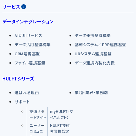
サービス
データインテグレーション
AI活用サービス
データ連携基盤構築
データ活用基盤構築
基幹システム／ERP連携基盤
CRM連携基盤
HRシステム連携基盤
ファイル連携基盤
データ連携内製化支援
HULFTシリーズ
選ばれる理由
業種・業界・業務別
サポート
技術サポ
myHULFT（マ
ートサイト
イハルフト）
ユーザー
HULFT技術
コミュニ
者資格認定