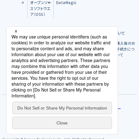
オープンソー
DataMagic
スソフトウエ
ア（OSS）
購入前のFAQ
製品のご購入方法について
購入後につ
購入後のお
いて
手続きにつ
いて
パートナー
ライセンスポリシー
使用許諾契約/利用規約
評価版を試す
サービス規約
免責事項
人権方針
契約発注取引規約
個人情報の取扱いについて
プライバシーポリシー
サイトポリシー
Cookieポリシー
AI倫理原則
カスタマーハラスメントに関する当社の考え方
サイトマップ