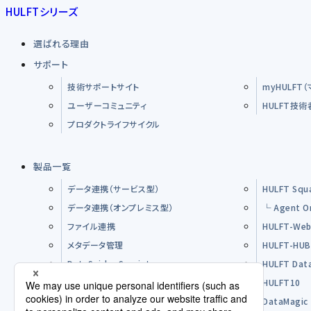
HULFTシリーズ
選ばれる理由
サポート
技術サポートサイト
myHULFT
ユーザーコミュニティ
HULFT技
プロダクトライフサイクル
製品一覧
データ連携（サービス型）
HULFT Squ
データ連携（オンプレミス型）
└ Agent O
ファイル連携
HULFT-Web
メタデータ管理
HULFT-HU
DataSpider Servista
HULFT Dat
その他製品
HULFT10
オープンソースソフトウエア（OSS）
DataMagic