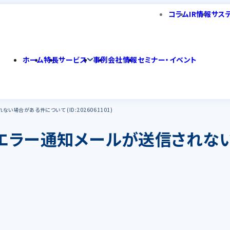
コラム
IR情報
サス
ホーム
特長
サービス
事例
会社情報
セミナー・イベント
ない場合がある件について (ID:2026061101)
 ジョブエラー通知メールが送信さ