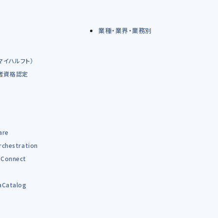
業種・業界・業務別
（マイハルフト）
術者資格認定
are
rchestration
Connect
B
aCatalog