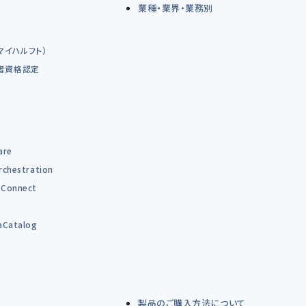
業種・業界・業務別
（マイハルフト）
術者資格認定
are
rchestration
Connect
B
aCatalog
製品のご購入方法について