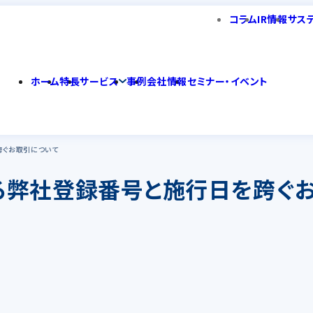
コラム
IR情報
サス
ホーム
特長
サービス
事例
会社情報
セミナー・イベント
跨ぐお取引について
る弊社登録番号と施行日を跨ぐ