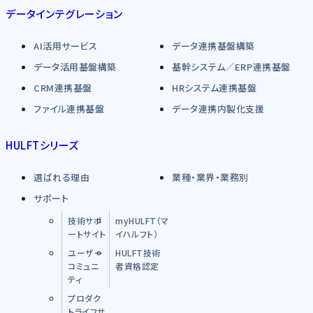
データインテグレーション
AI活用サービス
データ連携基盤構築
データ活用基盤構築
基幹システム／ERP連携基盤
CRM連携基盤
HRシステム連携基盤
ファイル連携基盤
データ連携内製化支援
HULFTシリーズ
選ばれる理由
業種・業界・業務別
サポート
技術サポ
myHULFT（マ
ートサイト
イハルフト）
ユーザー
HULFT技術
コミュニ
者資格認定
ティ
プロダク
トライフサ