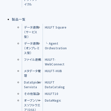
イクル
製品一覧
データ連携
HULFT Square
（サービス
型）
データ連携
└ Agent
（オンプレミ
Orchestration
ス型）
ファイル連携
HULFT-
WebConnect
メタデータ管
HULFT-HUB
理
DataSpider
HULFT
Servista
DataCatalog
その他製品
HULFT10
オープンソー
DataMagic
スソフトウエ
ア（OSS）