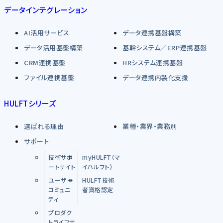
データインテグレーション
AI活用サービス
データ連携基盤構築
データ活用基盤構築
基幹システム／ERP連携基盤
CRM連携基盤
HRシステム連携基盤
ファイル連携基盤
データ連携内製化支援
HULFTシリーズ
選ばれる理由
業種・業界・業務別
サポート
技術サポ
myHULFT（マ
ートサイト
イハルフト）
ユーザー
HULFT技術
コミュニ
者資格認定
ティ
プロダク
トライフサ