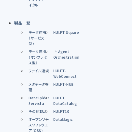
イクル
製品一覧
データ連携
HULFT Square
（サービス
型）
データ連携
└ Agent
（オンプレミ
Orchestration
ス型）
ファイル連携
HULFT-
WebConnect
メタデータ管
HULFT-HUB
理
DataSpider
HULFT
Servista
DataCatalog
その他製品
HULFT10
オープンソー
DataMagic
スソフトウエ
ア（OSS）