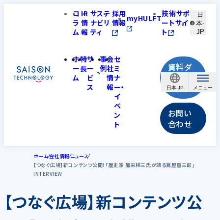
コ
IR
サステ
採用
技術サポ
日
myHULFT
ラ
情
ナビリ
情報
ートサイ
本-
ム
報
ティ
ト
JP
ホ
特
サ
事
会
セ
資料ダ
ー
長
ー
例
社
ミ
ウンロ
ム
ビ
情
ナ
ス
報
ー・
ード
日本-JP
イ
ベ
お問い
ン
合わせ
ト
ホーム
会社情報
ニュース
【つなぐ広場】新コンテンツ公開！「歴史家 加来耕三氏が語る蔦屋重三郎」
INTERVIEW
【つなぐ広場】新コンテンツ公