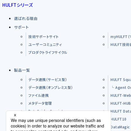
HULFTシリーズ
選ばれる理由
サポート
技術サポートサイト
myHULFT
ユーザーコミュニティ
HULFT技
プロダクトライフサイクル
製品一覧
データ連携（サービス型）
HULFT Squ
データ連携（オンプレミス型）
└ Agent O
ファイル連携
HULFT-Web
メタデータ管理
HULFT-HU
DataSpider Servista
HULFT Dat
その他製品
HULFT10
オープンソースソフトウエア（OSS）
DataMagic