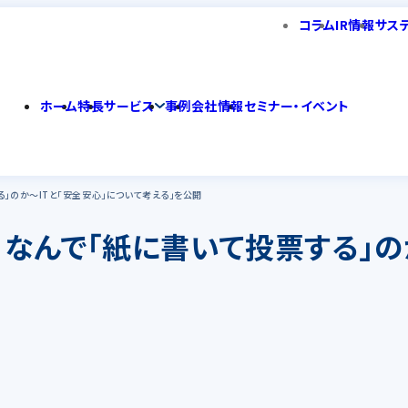
コラム
IR情報
サス
ホーム
特長
サービス
事例
会社情報
セミナー・イベント
る」のか～ITと「安全安心」について考える」を公開
│なんで「紙に書いて投票する」の