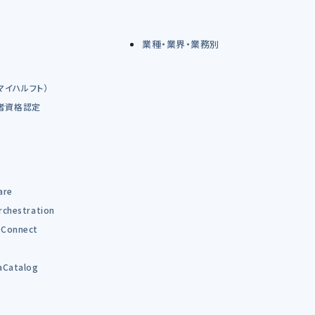
業種・業界・業務別
（マイハルフト）
術者資格認定
are
rchestration
Connect
B
aCatalog