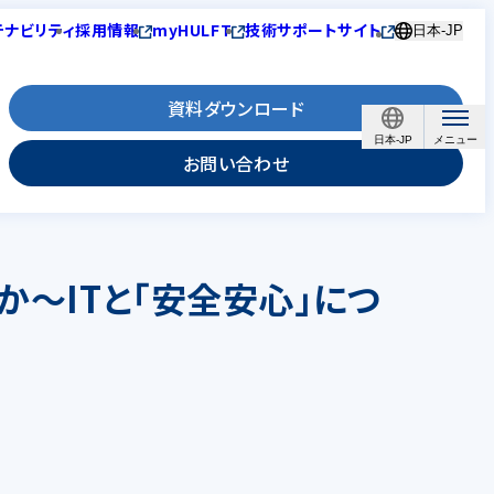
テナビリティ
採用情報
myHULFT
技術サポートサイト
日本-JP
資料ダウンロード
日本-JP
お問い合わせ
か～ITと「安全安心」につ