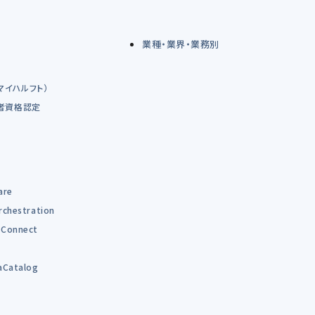
業種・業界・業務別
（マイハルフト）
術者資格認定
are
rchestration
Connect
B
aCatalog