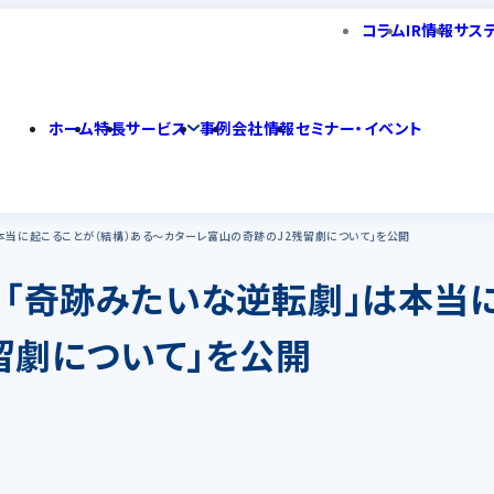
コラム
IR情報
サス
ホーム
特長
サービス
事例
会社情報
セミナー・イベント
は本当に起こることが（結構）ある～カターレ富山の奇跡のJ2残留劇について」を公開
│「奇跡みたいな逆転劇」は本当
留劇について」を公開