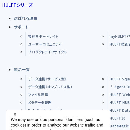
HULFTシリーズ
選ばれる理由
サポート
技術サポートサイト
myHULFT
ユーザーコミュニティ
HULFT技
プロダクトライフサイクル
製品一覧
データ連携（サービス型）
HULFT Squ
データ連携（オンプレミス型）
└ Agent O
ファイル連携
HULFT-Web
メタデータ管理
HULFT-HU
DataSpider Servista
HULFT Dat
その他製品
HULFT10
オープンソースソフトウエア（OSS）
DataMagic