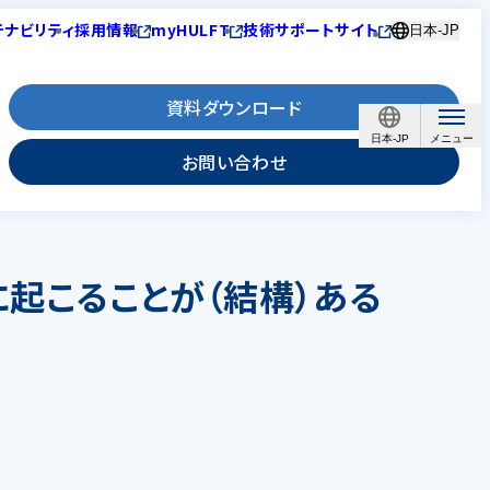
テナビリティ
採用情報
myHULFT
技術サポートサイト
日本-JP
資料ダウンロード
日本-JP
お問い合わせ
に起こることが（結構）ある