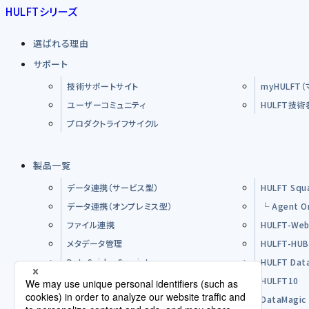
HULFTシリーズ
選ばれる理由
サポート
技術サポートサイト
myHULFT
ユーザーコミュニティ
HULFT技
プロダクトライフサイクル
製品一覧
データ連携（サービス型）
HULFT Squ
データ連携（オンプレミス型）
└ Agent O
ファイル連携
HULFT-Web
メタデータ管理
HULFT-HU
DataSpider Servista
HULFT Dat
その他製品
HULFT10
オープンソースソフトウエア（OSS）
DataMagic