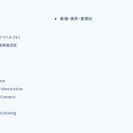
業種・業界・業務別
（マイハルフト）
術者資格認定
are
rchestration
Connect
B
aCatalog