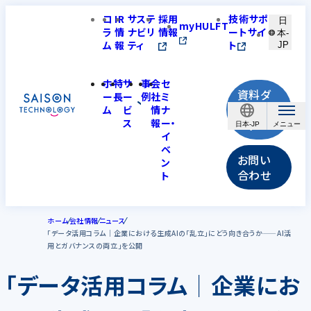
コ
IR
サステ
採用
技術サポ
日
myHULFT
ラ
情
ナビリ
情報
ートサイ
本-
ム
報
ティ
ト
JP
ホ
特
サ
事
会
セ
資料ダ
ー
長
ー
例
社
ミ
ウンロ
ム
ビ
情
ナ
ス
報
ー・
ード
日本-JP
イ
ベ
お問い
ン
合わせ
ト
ホーム
会社情報
ニュース
「データ活用コラム│企業における生成AIの「乱立」にどう向き合うか——AI活
用とガバナンスの両立」を公開
「データ活用コラム│企業にお