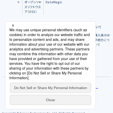
オープンソー
DataMagic
スソフトウエ
ア（OSS）
購入前のFAQ
製品のご購入方法について
購入後につ
購入後のお
いて
手続きにつ
いて
パートナー
ライセンスポリシー
使用許諾契約/利用規約
評価版を試す
サービス規約
免責事項
人権方針
契約発注取引規約
個人情報の取扱いについて
プライバシーポリシー
サイトポリシー
Cookieポリシー
AI倫理原則
カスタマーハラスメントに関する当社の考え方
サイトマップ