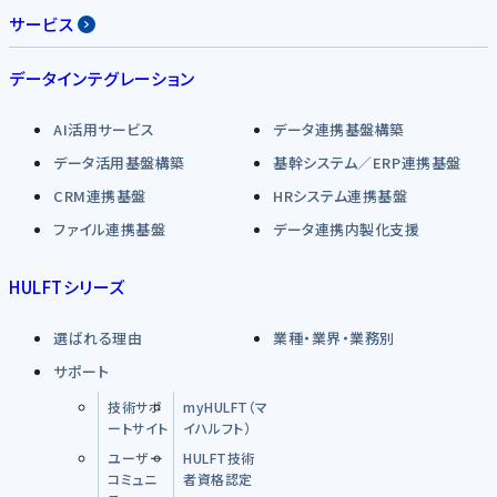
サービス
データインテグレーション
AI活用サービス
データ連携基盤構築
データ活用基盤構築
基幹システム／ERP連携基盤
CRM連携基盤
HRシステム連携基盤
ファイル連携基盤
データ連携内製化支援
HULFTシリーズ
選ばれる理由
業種・業界・業務別
サポート
技術サポ
myHULFT（マ
ートサイト
イハルフト）
ユーザー
HULFT技術
コミュニ
者資格認定