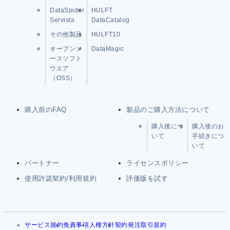
DataSpider
HULFT
Servista
DataCatalog
その他製品
HULFT10
オープンソ
DataMagic
ースソフト
ウエア
（OSS）
購入前のFAQ
製品のご購入方法について
購入後につ
購入後のお
いて
手続きにつ
いて
パートナー
ライセンスポリシー
使用許諾契約/利用規約
評価版を試す
サービス規約
免責事項
人権方針
契約発注取引規約