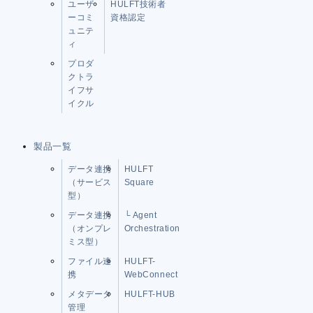
ユーザ
HULFT技術者
ーコミ
資格認定
ュニテ
ィ
プロダ
クトラ
イフサ
イクル
製品一覧
データ連携
HULFT
（サービス
Square
型）
データ連携
└ Agent
（オンプレ
Orchestration
ミス型）
ファイル連
HULFT-
携
WebConnect
メタデータ
HULFT-HUB
管理