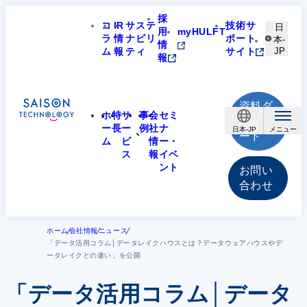
採
コ
IR
サステ
技術サ
日
用
myHULFT
ラ
情
ナビリ
ポート
本-
情
ム
報
ティ
サイト
JP
報
資料ダ
ホ
特
サ
事
会
セミ
ウンロ
ー
長
ー
例
社
ナ
日本-JP
ード
ム
ビ
情
ー・
ス
報
イベ
ント
お問い
合わせ
ホーム
会社情報
ニュース
「データ活用コラム│データレイクハウスとは？データウェアハウスやデ
ータレイクとの違い」を公開
「データ活用コラム│データ