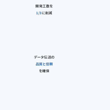
開発工数を
1/3
に削減
データ伝送の
品質と信頼
を確保