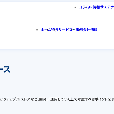
コラム
IR情報
サステナ
ホーム
特長
サービス
事例
会社情報
コース
インやバックアップ/リストアなど、開発／運用していく上で考慮すべきポイントを