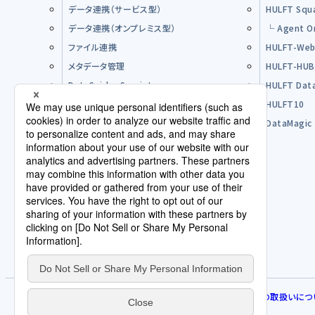
データ連携（サービス型）
HULFT Squ
データ連携（オンプレミス型）
└ Agent O
ファイル連携
HULFT-Web
メタデータ管理
HULFT-HU
DataSpider Servista
HULFT Dat
その他製品
HULFT10
オープンソースソフトウエア（OSS）
DataMagic
購入前のFAQ
パートナー
使用許諾契約/利用規約
サービス規約
免責事項
人権方針
契約発注取引規約
個人情報の取扱いにつ