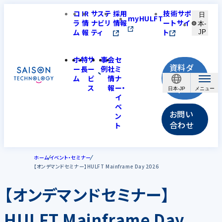
コ
IR
サステ
採用
技術サポ
日
myHULFT
ラ
情
ナビリ
情報
ートサイ
本-
ム
報
ティ
ト
JP
ホ
特
サ
事
会
セ
資料ダ
ー
長
ー
例
社
ミ
ウンロ
ム
ビ
情
ナ
ス
報
ー・
ード
日本-JP
イ
ベ
お問い
ン
合わせ
ト
ホーム
イベント・セミナー
【オンデマンドセミナー】HULFT Mainframe Day 2026
【オンデマンドセミナー】
HULFT Mainframe Day