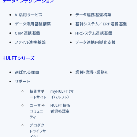
データインテグレーション
AI活用サービス
データ連携基盤構築
データ活用基盤構築
基幹システム／ERP連携基盤
CRM連携基盤
HRシステム連携基盤
ファイル連携基盤
データ連携内製化支援
HULFTシリーズ
選ばれる理由
業種・業界・業務別
サポート
技術サポ
myHULFT（マ
ートサイト
イハルフト）
ユーザー
HULFT技術
コミュニ
者資格認定
ティ
プロダク
トライフサ
イクル