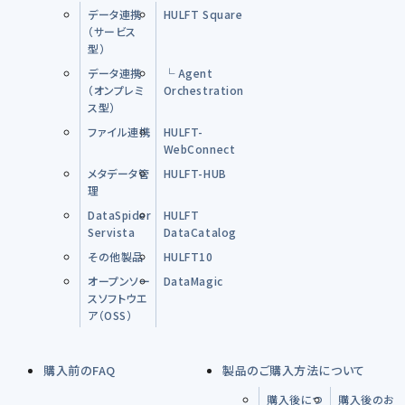
データ連携
HULFT Square
（サービス
型）
データ連携
└ Agent
（オンプレミ
Orchestration
ス型）
ファイル連携
HULFT-
WebConnect
メタデータ管
HULFT-HUB
理
DataSpider
HULFT
Servista
DataCatalog
その他製品
HULFT10
オープンソー
DataMagic
スソフトウエ
ア（OSS）
購入前のFAQ
製品のご購入方法について
購入後につ
購入後のお