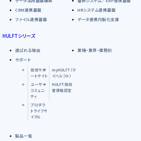
データ活用基盤構築
基幹システム／ERP連携基盤
CRM連携基盤
HRシステム連携基盤
ファイル連携基盤
データ連携内製化支援
HULFTシリーズ
選ばれる理由
業種・業界・業務別
サポート
技術サポ
myHULFT（マ
ートサイト
イハルフト）
ユーザー
HULFT技術
コミュニ
者資格認定
ティ
プロダク
トライフサ
イクル
製品一覧