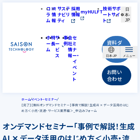
コ
IR
サステ
採用
技術サポ
日
myHULFT
ラ
情
ナビリ
情報
ートサイ
本-
ム
報
ティ
ト
JP
ホ
特
サ
事
会
セ
資料ダ
ー
長
ー
例
社
ミ
ウンロ
ム
ビ
情
ナ
ス
報
ー・
ード
日本-JP
イ
ベ
お問い
ン
合わせ
ト
ホーム
イベント・セミナー
【完了】【無料オンデマンドセミナー】事例で解説！生成AI ✕ データ活用のはじ
め方＜小売・流通・サービス業界編＞_申込みフォーム
オンデマンドセミナー「事例で解説！生成
AI ✕ データ活用のはじめ方＜小売・流