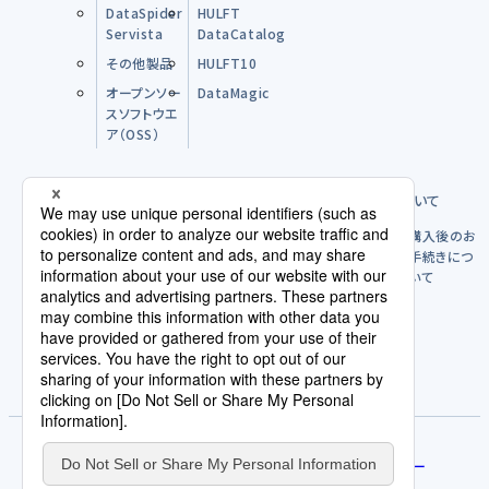
DataSpider
HULFT
Servista
DataCatalog
その他製品
HULFT10
オープンソー
DataMagic
スソフトウエ
ア（OSS）
購入前のFAQ
製品のご購入方法について
購入後につ
購入後のお
いて
手続きにつ
いて
パートナー
ライセンスポリシー
使用許諾契約/利用規約
評価版を試す
サービス規約
免責事項
人権方針
契約発注取引規約
個人情報の取扱いについて
プライバシーポリシー
サイトポリシー
Cookieポリシー
AI倫理原則