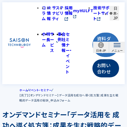
コ
IR
サステ
採用
技術サポ
日
myHULFT
ラ
情
ナビリ
情報
ートサイ
本-
ム
報
ティ
ト
JP
ホ
特
サ
事
会
セ
資料ダ
ー
長
ー
例
社
ミ
ウンロ
ム
ビ
情
ナ
ス
報
ー・
ード
日本-JP
イ
ベ
お問い
ン
合わせ
ト
ホーム
イベント・セミナー
【完了】【オンデマンドセミナー】データ活用を成功へ導く処方箋：成果を生む戦
略的データ活用の秘訣_申込みフォーム
オンデマンドセミナー「データ活用を 成
功へ導く処方箋：成果を生む戦略的デー