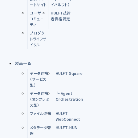
ートサイト
イハルフト）
ユーザー
HULFT技術
コミュニ
者資格認定
ティ
プロダク
トライフサ
イクル
製品一覧
データ連携
HULFT Square
（サービス
型）
データ連携
└ Agent
（オンプレミ
Orchestration
ス型）
ファイル連携
HULFT-
WebConnect
メタデータ管
HULFT-HUB
理