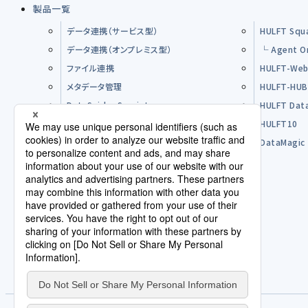
製品一覧
データ連携（サービス型）
HULFT Squ
データ連携（オンプレミス型）
└ Agent O
ファイル連携
HULFT-Web
メタデータ管理
HULFT-HU
DataSpider Servista
HULFT Dat
その他製品
HULFT10
オープンソースソフトウエア（OSS）
DataMagic
購入前のFAQ
パートナー
使用許諾契約/利用規約