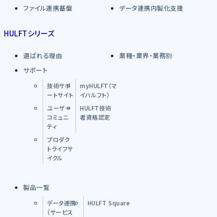
ファイル連携基盤
データ連携内製化支援
HULFTシリーズ
選ばれる理由
業種・業界・業務別
サポート
技術サポ
myHULFT（マ
ートサイト
イハルフト）
ユーザー
HULFT技術
コミュニ
者資格認定
ティ
プロダク
トライフサ
イクル
製品一覧
データ連携
HULFT Square
（サービス