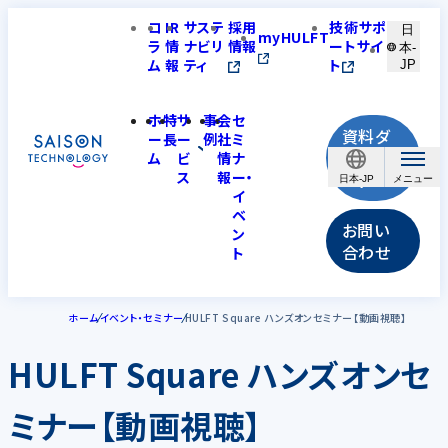
コ
IR
サステ
採用
技術サポ
日
myHULFT
ラ
情
ナビリ
情報
ートサイ
本-
ム
報
ティ
ト
JP
ホ
特
サ
事
会
セ
資料ダ
ー
長
ー
例
社
ミ
ウンロ
ム
ビ
情
ナ
ス
報
ー・
ード
日本-JP
イ
ベ
お問い
ン
合わせ
ト
ホーム
イベント・セミナー
HULFT Square ハンズオンセミナー【動画視聴】
HULFT Square ハンズオンセ
ミナー【動画視聴】