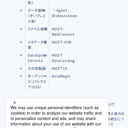
型）
データ連携
└ Agent
（オンプレミ
Orchestration
ス型）
ファイル連携
HULFT-
WebConnect
メタデータ管
HULFT-HUB
理
DataSpider
HULFT
Servista
DataCatalog
その他製品
HULFT10
オープンソー
DataMagic
スソフトウエ
ア（OSS）
購入前のFAQ
製品のご購入方法について
購入後につ
購入後のお
いて
手続きにつ
いて