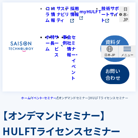
コ
IR
サステ
採用
技術サポ
日
myHULFT
ラ
情
ナビリ
情報
ートサイ
本-
ム
報
ティ
ト
JP
ホ
特
サ
事
会
セ
資料ダ
ー
長
ー
例
社
ミ
ウンロ
ム
ビ
情
ナ
ス
報
ー・
ード
日本-JP
イ
ベ
お問い
ン
合わせ
ト
ホーム
イベント・セミナー
【オンデマンドセミナー】HULFTライセンスセミナー
【オンデマンドセミナー】
HULFTライセンスセミナー