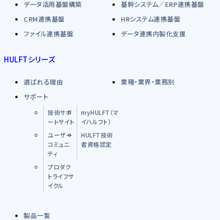
データ活用基盤構築
基幹システム／ERP連携基盤
CRM連携基盤
HRシステム連携基盤
ファイル連携基盤
データ連携内製化支援
HULFTシリーズ
選ばれる理由
業種・業界・業務別
サポート
技術サポ
myHULFT（マ
ートサイト
イハルフト）
ユーザー
HULFT技術
コミュニ
者資格認定
ティ
プロダク
トライフサ
イクル
製品一覧