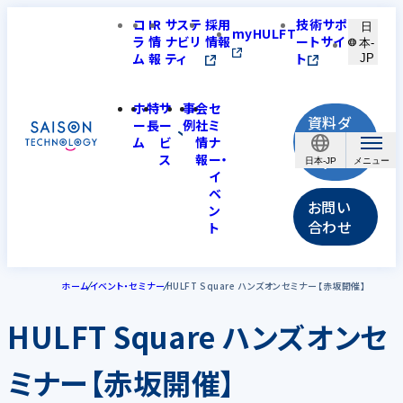
コ
IR
サステ
採用
技術サポ
日
myHULFT
ラ
情
ナビリ
情報
ートサイ
本-
ム
報
ティ
ト
JP
ホ
特
サ
事
会
セ
資料ダ
ー
長
ー
例
社
ミ
ウンロ
ム
ビ
情
ナ
ス
報
ー・
ード
日本-JP
イ
ベ
お問い
ン
合わせ
ト
ホーム
イベント・セミナー
HULFT Square ハンズオンセミナー【赤坂開催】
HULFT Square ハンズオンセ
ミナー【赤坂開催】