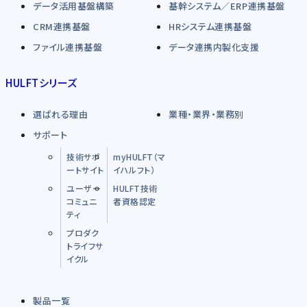
データ活用基盤構築
基幹システム／ERP連携基盤
CRM連携基盤
HRシステム連携基盤
ファイル連携基盤
データ連携内製化支援
HULFTシリーズ
選ばれる理由
業種・業界・業務別
サポート
技術サポ
myHULFT（マ
ートサイト
イハルフト）
ユーザー
HULFT技術
コミュニ
者資格認定
ティ
プロダク
トライフサ
イクル
製品一覧