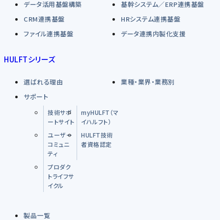
データ活用基盤構築
基幹システム／ERP連携基盤
CRM連携基盤
HRシステム連携基盤
ファイル連携基盤
データ連携内製化支援
HULFTシリーズ
選ばれる理由
業種・業界・業務別
サポート
技術サポ
myHULFT（マ
ートサイト
イハルフト）
ユーザー
HULFT技術
コミュニ
者資格認定
ティ
プロダク
トライフサ
イクル
製品一覧