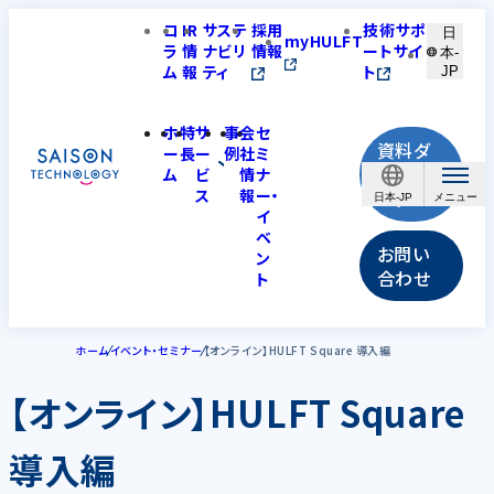
コ
IR
サステ
採用
技術サポ
日
myHULFT
ラ
情
ナビリ
情報
ートサイ
本-
ム
報
ティ
ト
JP
ホ
特
サ
事
会
セ
資料ダ
ー
長
ー
例
社
ミ
ウンロ
ム
ビ
情
ナ
ス
報
ー・
ード
日本-JP
イ
ベ
お問い
ン
合わせ
ト
ホーム
イベント・セミナー
【オンライン】HULFT Square 導入編
【オンライン】HULFT Square
導入編