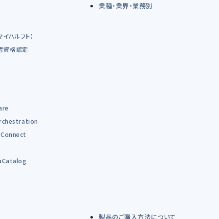
業種・業界・業務別
（マイハルフト）
術者資格認定
are
rchestration
Connect
B
aCatalog
製品のご購入方法について