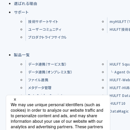
選ばれる理由
サポート
技術サポートサイト
myHULFT
ユーザーコミュニティ
HULFT技
プロダクトライフサイクル
製品一覧
データ連携（サービス型）
HULFT Squ
データ連携（オンプレミス型）
└ Agent O
ファイル連携
HULFT-Web
メタデータ管理
HULFT-HU
DataSpider Servista
HULFT Dat
その他製品
HULFT10
オープンソースソフトウエア（OSS）
DataMagic
購入前のFAQ