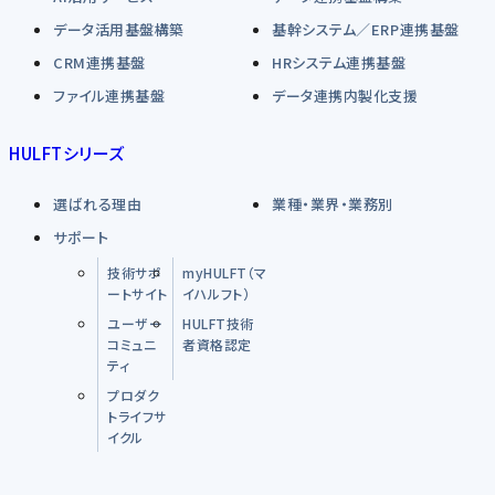
データ活用基盤構築
基幹システム／ERP連携基盤
CRM連携基盤
HRシステム連携基盤
ファイル連携基盤
データ連携内製化支援
HULFTシリーズ
選ばれる理由
業種・業界・業務別
サポート
技術サポ
myHULFT（マ
ートサイト
イハルフト）
ユーザー
HULFT技術
コミュニ
者資格認定
ティ
プロダク
トライフサ
イクル