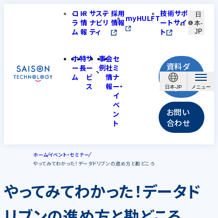
コ
IR
サステ
採用
技術サポ
日
myHULFT
ラ
情
ナビリ
情報
ートサイ
本-
ム
報
ティ
ト
JP
ホ
特
サ
事
会
セ
資料ダ
ー
長
ー
例
社
ミ
ウンロ
ム
ビ
情
ナ
ス
報
ー・
ード
日本-JP
イ
ベ
お問い
ン
合わせ
ト
ホーム
イベント・セミナー
やってみてわかった！データドリブンの進め方と勘どころ
やってみてわかった！データド
リブンの進め方と勘どころ