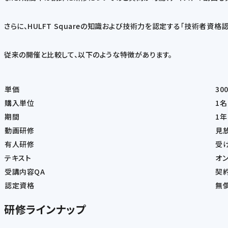
さらに、HULFT Squareの知識および技術力を認定する「技術者資
従来の開催と比較して、以下のような特徴があります。
単価
30
購入単位
1名
期間
1年
動画研修
見
有人研修
受
テキスト
オ
受講内容QA
契
認定資格
無償
研修ラインナップ