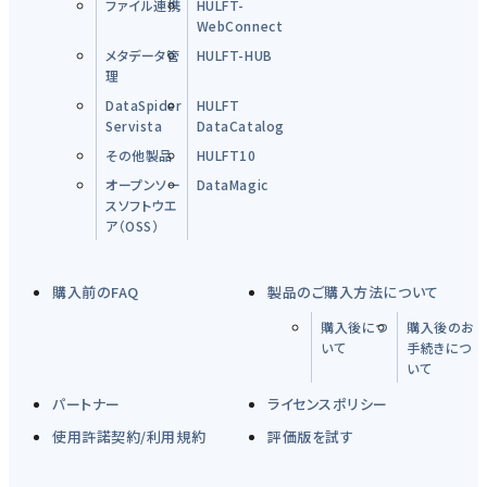
ファイル連携
HULFT-
WebConnect
メタデータ管
HULFT-HUB
理
DataSpider
HULFT
Servista
DataCatalog
その他製品
HULFT10
オープンソー
DataMagic
スソフトウエ
ア（OSS）
購入前のFAQ
製品のご購入方法について
購入後につ
購入後のお
いて
手続きにつ
いて
パートナー
ライセンスポリシー
使用許諾契約/利用規約
評価版を試す