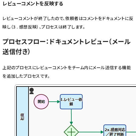
レビューコメントを反映する
レビューコメントが終了したので、依頼者はコメントをドキュメントに反
映し（3 . 感想反映）、プロセスは終了します。
プロセスフロー：ドキュメントレビュー（メール
送信付き）
上記のプロセスにレビューコメントをチーム内にメール送信する機能
を追加したプロセスです。