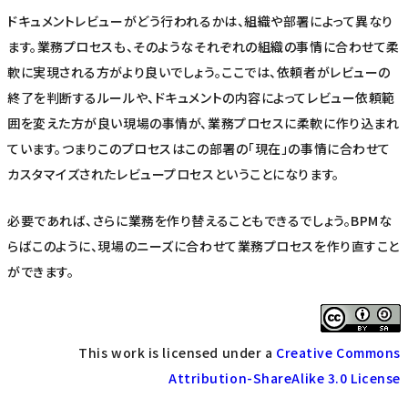
ドキュメントレビューがどう行われるかは、組織や部署によって異なり
ます。業務プロセスも、そのようなそれぞれの組織の事情に合わせて柔
軟に実現される方がより良いでしょう。ここでは、依頼者がレビューの
終了を判断するルールや、ドキュメントの内容によってレビュー依頼範
囲を変えた方が良い現場の事情が、業務プロセスに柔軟に作り込まれ
ています。つまりこのプロセスはこの部署の「現在」の事情に合わせて
カスタマイズされたレビュープロセスということになります。
必要であれば、さらに業務を作り替えることもできるでしょう。BPMな
らばこのように、現場のニーズに合わせて業務プロセスを作り直すこと
ができます。
This work is licensed under a
Creative Commons
Attribution-ShareAlike 3.0 License