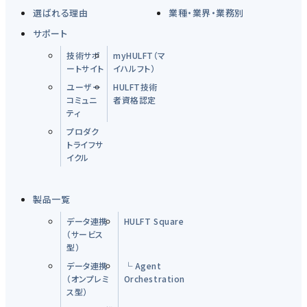
選ばれる理由
業種・業界・業務別
サポート
技術サポ
myHULFT（マ
ートサイト
イハルフト）
ユーザー
HULFT技術
コミュニ
者資格認定
ティ
プロダク
トライフサ
イクル
製品一覧
データ連携
HULFT Square
（サービス
型）
データ連携
└ Agent
（オンプレミ
Orchestration
ス型）