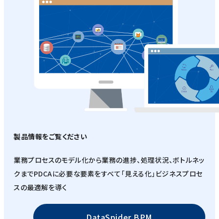
製品情報をご覧ください
業務プロセスのモデル化から業務の進捗、処理状況、ボトルネッ
クまでPDCAに必要な要素をすべて「見える化」ビジネスプロセ
スの最適解を導く
DataSpider BPM