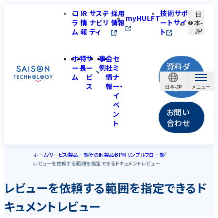
コ
IR
サステ
採用
技術サポ
日
myHULFT
ラ
情
ナビリ
情報
ートサイ
本-
ム
報
ティ
ト
JP
ホ
特
サ
事
会
セ
資料ダ
ー
長
ー
例
社
ミ
ウンロ
ム
ビ
情
ナ
ス
報
ー・
ード
日本-JP
イ
ベ
お問い
ン
合わせ
ト
ホーム
サービス
製品一覧
その他製品
BPMサンプルフロー集
レビューを依頼する範囲を指定できるドキュメントレビュー
レビューを依頼する範囲を指定できるド
キュメントレビュー