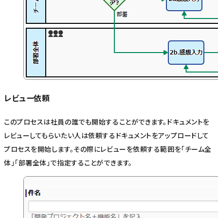
レビュー依頼
このプロセスは社員の誰でも開始することができます。ドキュメントを
レビューしてもらいたい人は依頼するドキュメントをアップロードして
プロセスを開始します。その際にレビューを依頼する範囲を「チーム全
体」「部署全体」で指定することができます。