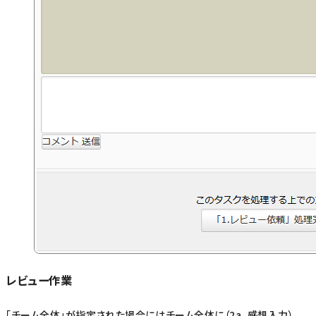
レビュー作業
「チーム全体」が指定された場合にはチーム全体に（2a. 感想入力）、