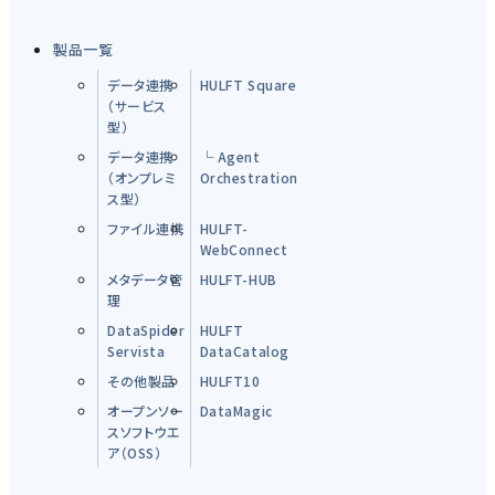
製品一覧
データ連携
HULFT Square
（サービス
型）
データ連携
└ Agent
（オンプレミ
Orchestration
ス型）
ファイル連携
HULFT-
WebConnect
メタデータ管
HULFT-HUB
理
DataSpider
HULFT
Servista
DataCatalog
その他製品
HULFT10
オープンソー
DataMagic
スソフトウエ
ア（OSS）