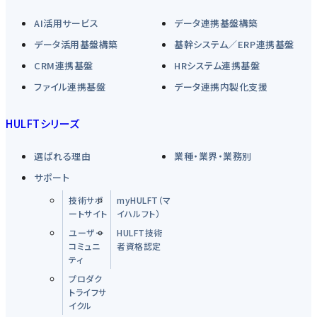
AI活用サービス
データ連携基盤構築
データ活用基盤構築
基幹システム／ERP連携基盤
CRM連携基盤
HRシステム連携基盤
ファイル連携基盤
データ連携内製化支援
HULFTシリーズ
選ばれる理由
業種・業界・業務別
サポート
技術サポ
myHULFT（マ
ートサイト
イハルフト）
ユーザー
HULFT技術
コミュニ
者資格認定
ティ
プロダク
トライフサ
イクル