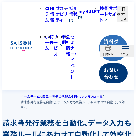
コ
IR
サステ
採用
技術サポ
日
myHULFT
ラ
情
ナビリ
情報
ートサイ
本-
ム
報
ティ
ト
JP
ホ
特
サ
事
会
セ
資料ダ
ー
長
ー
例
社
ミ
ウンロ
ム
ビ
情
ナ
ス
報
ー・
ード
日本-JP
イ
ベ
お問い
ン
合わせ
ト
ホーム
サービス
製品一覧
その他製品
BPMサンプルフロー集
請求書発行業務を自動化、データ入力も業務ルールにあわせて自動化して効
率化
請求書発行業務を自動化、データ入力も
業務ルールにあわせて自動化して効率化