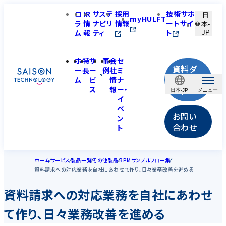
コ
IR
サステ
採用
技術サポ
日
myHULFT
ラ
情
ナビリ
情報
ートサイ
本-
ム
報
ティ
ト
JP
ホ
特
サ
事
会
セ
資料ダ
ー
長
ー
例
社
ミ
ウンロ
ム
ビ
情
ナ
ス
報
ー・
ード
日本-JP
イ
ベ
お問い
ン
合わせ
ト
ホーム
サービス
製品一覧
その他製品
BPMサンプルフロー集
資料請求への対応業務を自社にあわせて作り、日々業務改善を進める
資料請求への対応業務を自社にあわせ
て作り、日々業務改善を進める