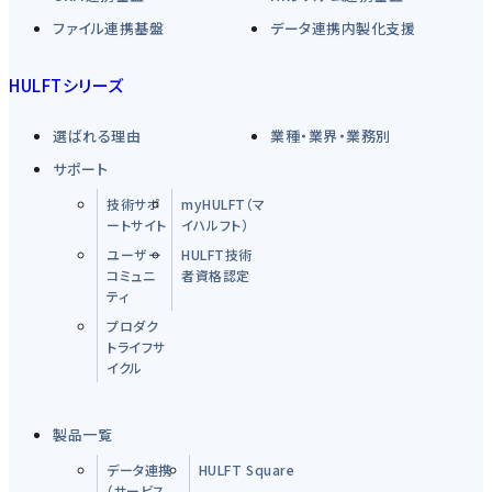
ファイル連携基盤
データ連携内製化支援
HULFTシリーズ
選ばれる理由
業種・業界・業務別
サポート
技術サポ
myHULFT（マ
ートサイト
イハルフト）
ユーザー
HULFT技術
コミュニ
者資格認定
ティ
プロダク
トライフサ
イクル
製品一覧
データ連携
HULFT Square
（サービス