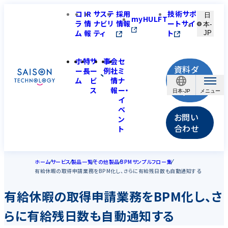
コ
IR
サステ
採用
技術サポ
日
myHULFT
ラ
情
ナビリ
情報
ートサイ
本-
ム
報
ティ
ト
JP
ホ
特
サ
事
会
セ
資料ダ
ー
長
ー
例
社
ミ
ウンロ
ム
ビ
情
ナ
ス
報
ー・
ード
日本-JP
イ
ベ
お問い
ン
合わせ
ト
ホーム
サービス
製品一覧
その他製品
BPMサンプルフロー集
有給休暇の取得申請業務をBPM化し、さらに有給残日数も自動通知する
有給休暇の取得申請業務をBPM化し、さ
らに有給残日数も自動通知する