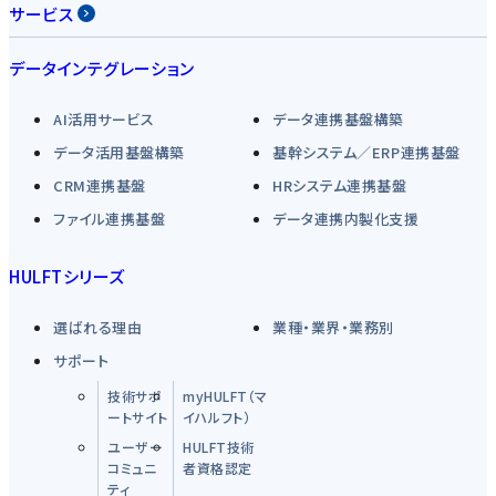
サービス
データインテグレーション
AI活用サービス
データ連携基盤構築
データ活用基盤構築
基幹システム／ERP連携基盤
CRM連携基盤
HRシステム連携基盤
ファイル連携基盤
データ連携内製化支援
HULFTシリーズ
選ばれる理由
業種・業界・業務別
サポート
技術サポ
myHULFT（マ
ートサイト
イハルフト）
ユーザー
HULFT技術
コミュニ
者資格認定
ティ