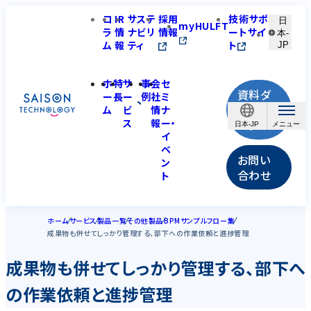
コ
IR
サステ
採用
技術サポ
日
myHULFT
ラ
情
ナビリ
情報
ートサイ
本-
ム
報
ティ
ト
JP
ホ
特
サ
事
会
セ
資料ダ
ー
長
ー
例
社
ミ
ウンロ
ム
ビ
情
ナ
ス
報
ー・
ード
日本-JP
イ
ベ
お問い
ン
合わせ
ト
ホーム
サービス
製品一覧
その他製品
BPMサンプルフロー集
成果物も併せてしっかり管理する、部下への作業依頼と進捗管理
成果物も併せてしっかり管理する、部下へ
の作業依頼と進捗管理