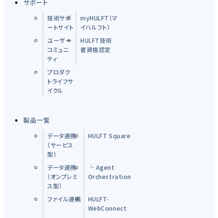
サポート
技術サポ
myHULFT（マ
ートサイト
イハルフト）
ユーザー
HULFT技術
コミュニ
者資格認定
ティ
プロダク
トライフサ
イクル
製品一覧
データ連携
HULFT Square
（サービス
型）
データ連携
└ Agent
（オンプレミ
Orchestration
ス型）
ファイル連携
HULFT-
WebConnect