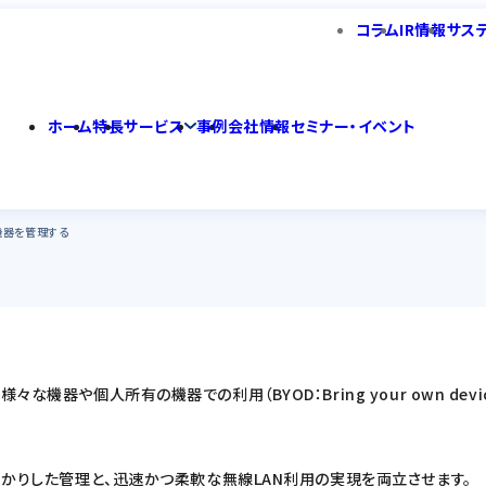
コラム
IR情報
サス
ホーム
特長
サービス
事例
会社情報
セミナー・イベント
機器を管理する
な機器や個人所有の機器での利用（BYOD：Bring your own de
しっかりした管理と、迅速かつ柔軟な無線LAN利用の実現を両立させます。