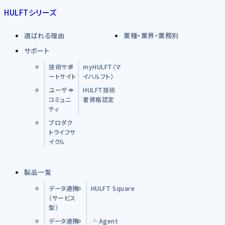
HULFTシリーズ
選ばれる理由
業種・業界・業務別
サポート
技術サポ
myHULFT（マ
ートサイト
イハルフト）
ユーザー
HULFT技術
コミュニ
者資格認定
ティ
プロダク
トライフサ
イクル
製品一覧
データ連携
HULFT Square
（サービス
型）
データ連携
└ Agent