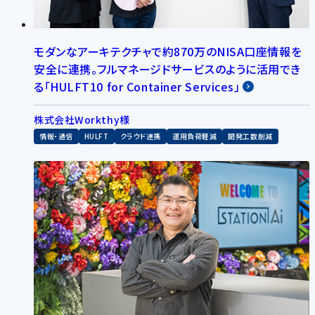
モダンなアーキテクチャで約870万のNISA口座情報を
安全に連携。フルマネージドサービスのように活用でき
る「HULFT10 for Container Services」
株式会社Workthy様
情報・通信
HULFT
クラウド連携
運用負荷軽減
開発工数削減