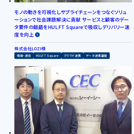
モノの動きを可視化しサプライチェーンをつなぐソリュ
ーションで社会課題解決に貢献 サービスと顧客のデー
タ要件の齟齬をHULFT Squareで吸収しデリバリー速
度を向上
株式会社LOZI様
情報・通信
HULFT Square
クラウド連携
データ連携基盤