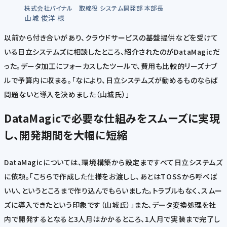
株式会社バイナル 取締役 システム開発部 本部長
山城 俊洋 様
以前から付き合いがあり、クラウドサービスの基盤提供などを受けて
いる日立システムズに相談したところ、紹介されたのがDataMagicだ
った。データ加工にフォーカスしたツールで、費用も比較的リーズナブ
ルで予算内に収まる。「なにより、日立システムズが勧めるものならば
問題ないと導入を決めました（山城氏）」
DataMagicで必要な仕組みをスムーズに実現
し、開発期間を大幅に短縮
DataMagicについては、環境構築から設定まですべて日立システムズ
に依頼。「こちらで作成した仕様をお渡しし、あとはTOSSから呼べば
いい、というところまで作り込んでもらいました。トラブルもなく、スムー
ズに導入できたという印象です（山城氏）」また、データ変換処理を社
内で開発するとなると3人月はかかるところ、1人月で実装まで完了し