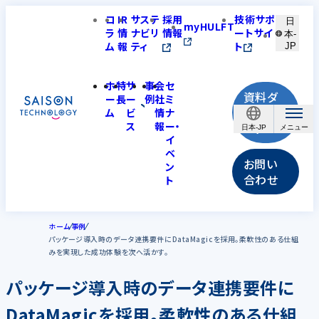
コ
IR
サステ
採用
技術サポ
日
myHULFT
ラ
情
ナビリ
情報
ートサイ
本-
ム
報
ティ
ト
JP
ホ
特
サ
事
会
セ
資料ダ
ー
長
ー
例
社
ミ
ウンロ
ム
ビ
情
ナ
ス
報
ー・
ード
日本-JP
イ
ベ
お問い
ン
合わせ
ト
ホーム
事例
パッケージ導入時のデータ連携要件にDataMagicを採用。柔軟性のある仕組
みを実現した成功体験を次へ活かす。
パッケージ導入時のデータ連携要件に
DataMagicを採用。柔軟性のある仕組