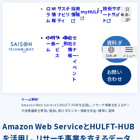
コ
IR
サステ
採用
技術サポ
日
myHULFT
ラ
情
ナビリ
情報
ートサイ
本-
ム
報
ティ
ト
JP
ホ
特
サ
事
会
セ
資料ダ
ー
長
ー
例
社
ミ
ウンロ
ム
ビ
情
ナ
ス
報
ー・
ード
日本-JP
イ
ベ
お問い
ン
合わせ
ト
ホーム
事例
Amazon Web ServiceとHULFT-HUBを活用し、リサーチ事業を支えるデー
タ連携基盤を実現。増加し続けるモニター情報を安全・確実に運用
Amazon Web ServiceとHULFT-HUB
を活用し、リサーチ事業を支えるデータ