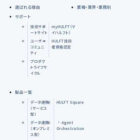
選ばれる理由
業種・業界・業務別
サポート
技術サポ
myHULFT（マ
ートサイト
イハルフト）
ユーザー
HULFT技術
コミュニ
者資格認定
ティ
プロダク
トライフサ
イクル
製品一覧
データ連携
HULFT Square
（サービス
型）
データ連携
└ Agent
（オンプレミ
Orchestration
ス型）