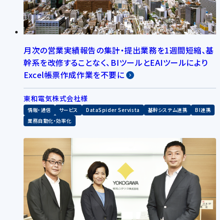
月次の営業実績報告の集計・提出業務を1週間短縮、基
幹系を改修することなく、BIツールとEAIツールにより
Excel帳票作成作業を不要に
東和電気株式会社様
情報・通信
サービス
DataSpider Servista
基幹システム連携
BI連携
業務自動化・効率化