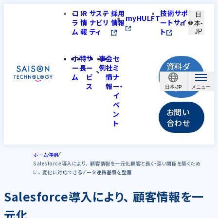
コ
IR
サステ
採用
技術サポ
日
myHULFT
ラ
情
ナビリ
情報
ートサイ
本-
ム
報
ティ
ト
JP
ホ
特
サ
事
会
セ
資料ダ
ー
長
ー
例
社
ミ
ウンロ
ム
ビ
情
ナ
ス
報
ー・
ード
日本-JP
イ
ベ
お問い
ン
合わせ
ト
ホーム
事例
Salesforce導入により､ 顧客情報を一元化顧客と長く・深い関係を築くため
に､ 変化に対応できるデータ連携基盤を整備
Salesforce導入により､ 顧客情報を一
元化