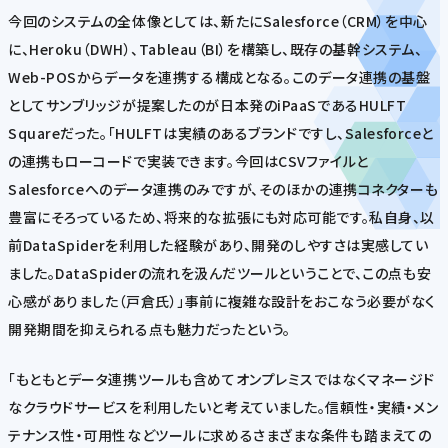
今回のシステムの全体像としては、新たにSalesforce（CRM）を中心
に、Heroku（DWH）、Tableau（BI）を構築し、既存の基幹システム、
Web-POSからデータを連携する構成となる。このデータ連携の基盤
としてサンブリッジが提案したのが日本発のiPaaSであるHULFT
Squareだった。「HULFTは実績のあるブランドですし、Salesforceと
の連携もローコードで実装できます。今回はCSVファイルと
Salesforceへのデータ連携のみですが、そのほかの連携コネクターも
豊富にそろっているため、将来的な拡張にも対応可能です。私自身、以
前DataSpiderを利用した経験があり、開発のしやすさは実感してい
ました。DataSpiderの流れを汲んだツールということで、この点も安
心感がありました（戸倉氏）」事前に複雑な設計をおこなう必要がなく
開発期間を抑えられる点も魅力だったという。
「もともとデータ連携ツールも含めてオンプレミスではなくマネージド
なクラウドサービスを利用したいと考えていました。信頼性・実績・メン
テナンス性・可用性などツールに求めるさまざまな条件も踏まえての