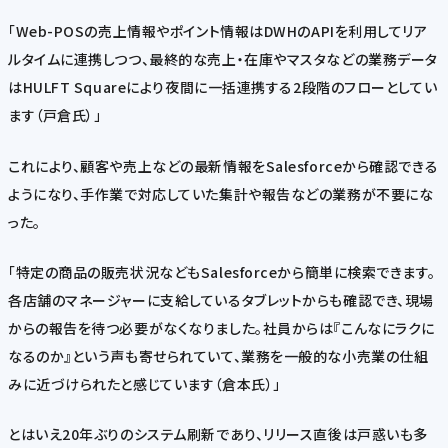
「Web-POSの売上情報やポイント情報はDWHのAPIを利用してリア
ルタイムに連携しつつ、最終的な売上・在庫やマスタなどの業務データ
はHULFT Squareにより夜間に一括連携する2段階のフローとしてい
ます（戸倉氏）」
これにより、顧客や売上などの最新情報をSalesforceから確認できる
ようになり、手作業で対応していた集計や報告などの業務が不要にな
った。
「特定の商品の販売状況などもSalesforceから簡単に検索できます。
各店舗のマネージャーに支給しているタブレットからも確認でき、現場
からの報告を待つ必要がなくなりました。社員からは『こんなにラクに
なるのか』という声も寄せられていて、業務を一般的な小売業の仕組
みに近づけられたと感じています（倉本氏）」
とはいえ20年ぶりのシステム刷新であり、リリース直後は戸惑いも多