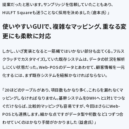
提案だったと思います。サンブリッジを信頼していたこともあり、
HULFT Squareも迷うことなく採用を決めました（倉本氏）」
使いやすいGUIで、複雑なマッピング、重なる変
更にも柔軟に対応
しかし、いざ実装となると一筋縄ではいかない部分も出てくる。フルス
クラッチでカスタマイズしていた既存システムは、データの状況を解析
しにくい状態だった。Web-POSのデータとあわせて、顧客情報を一元
化するには、まず既存システムを紐解かなければならない。
「20ほどのテーブルがあり、項目数もかなり多く、これらを漏れなくマ
ッピングしなければなりません。基幹システムをDWHへと1対1でつな
ぐだけならば、比較的マッピングも容易ですが、今回はさらにWeb-
POSとも連携します。細かな点ですがデータ型や桁数など1つずつ合
わせていくのはかなり手間がかかりました（益倉氏）」