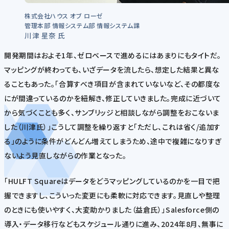
株式会社ハウス オブ ローゼ
管理本部 情報システム部 情報システム課
川津 星奈 氏
開発期間はおよそ1年、ゼロベースで進めるにはあまりにもタイトだ。
マッピングが終わっても、いざデータを流したら、想定した結果と異な
ることもあった。「合算すべき項目が含まれていないなど、その都度な
にが間違っているのかを紐解き、修正していきました。完成に近づいて
から気づくことも多く、サンブリッジと相談しながら調整をおこないま
した（川津氏）」こうして調整を繰り返すと「ただし、これは省く/追加す
る」のように条件がどんどん増えてしまうため、途中で複雑になりすぎ
ないよう見直しながらの作業となった。
「HULFT Squareはデータをどうマッピングしているのかを一目で把
握できますし、こういった変更にも柔軟に対応できます。見直しや整理
のときにも使いやすく、大変助かりました（益倉氏）」Salesforce側の
導入・データ移行などもスケジュール通りに進み、2024年8月、無事に