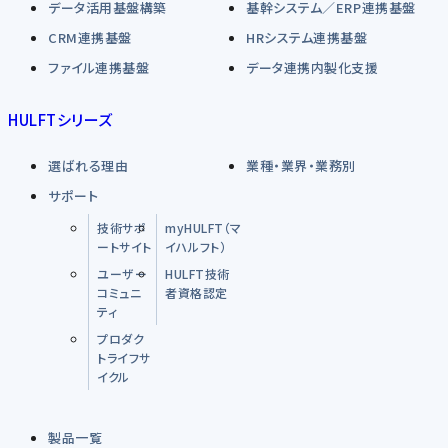
データ活用基盤構築
基幹システム／ERP連携基盤
CRM連携基盤
HRシステム連携基盤
ファイル連携基盤
データ連携内製化支援
HULFTシリーズ
選ばれる理由
業種・業界・業務別
サポート
技術サポ
myHULFT（マ
ートサイト
イハルフト）
ユーザー
HULFT技術
コミュニ
者資格認定
ティ
プロダク
トライフサ
イクル
製品一覧