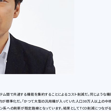
テム間で共通する機能を集約することによるコスト削減だ。同じような機
的が標準化だ。「かつて大型の汎用機が入っていた人口30万人以上の中核
ン系への刷新が既定路線となっています。結果としてTCO削減につながる