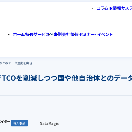
コラム
IR情報
サス
ホーム
特長
サービス
事例
会社情報
セミナー・イベント
治体とのデータ連携を実現
TCOを削減しつつ国や他自治体とのデー
バイダー
DataMagic
導入製品