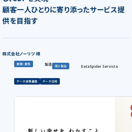
顧客一人ひとりに寄り添ったサービス提
供を目指す
株式会社ノーリツ 様
製造
業種・業態
DataSpider Servista
導入製品
データ連携基盤
データ活用