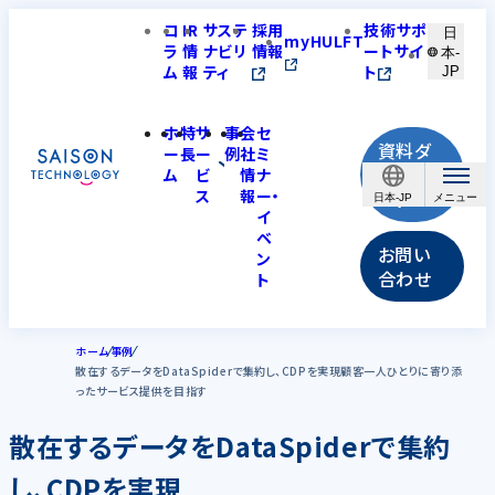
コ
IR
サステ
採用
技術サポ
日
myHULFT
ラ
情
ナビリ
情報
ートサイ
本-
ム
報
ティ
ト
JP
ホ
特
サ
事
会
セ
資料ダ
ー
長
ー
例
社
ミ
ウンロ
ム
ビ
情
ナ
ス
報
ー・
ード
日本-JP
イ
ベ
お問い
ン
合わせ
ト
ホーム
事例
散在するデータをDataSpiderで集約し、CDPを実現顧客一人ひとりに寄り添
ったサービス提供を目指す
散在するデータをDataSpiderで集約
し、CDPを実現