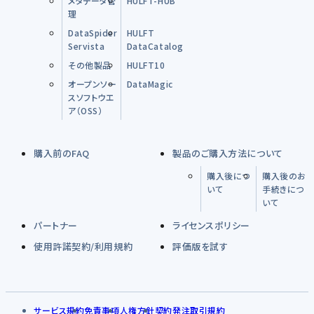
メタデータ管
HULFT-HUB
理
DataSpider
HULFT
Servista
DataCatalog
その他製品
HULFT10
オープンソー
DataMagic
スソフトウエ
ア（OSS）
購入前のFAQ
製品のご購入方法について
購入後につ
購入後のお
いて
手続きにつ
いて
パートナー
ライセンスポリシー
使用許諾契約/利用規約
評価版を試す
サービス規約
免責事項
人権方針
契約発注取引規約