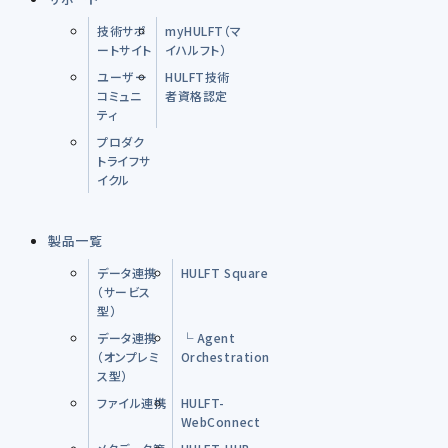
技術サポ
myHULFT（マ
ートサイト
イハルフト）
ユーザー
HULFT技術
コミュニ
者資格認定
ティ
プロダク
トライフサ
イクル
製品一覧
データ連携
HULFT Square
（サービス
型）
データ連携
└ Agent
（オンプレミ
Orchestration
ス型）
ファイル連携
HULFT-
WebConnect