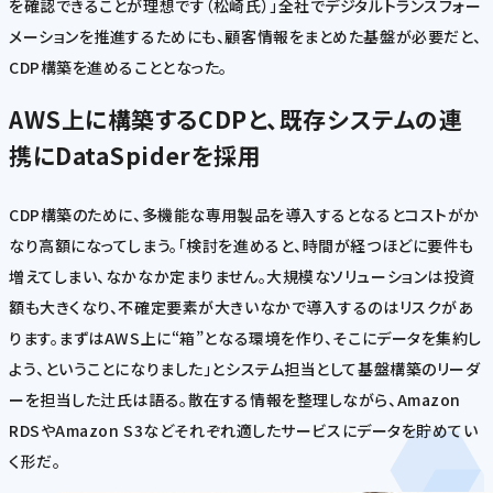
を確認できることが理想です（松崎氏）」全社でデジタルトランスフォー
メーションを推進するためにも、顧客情報をまとめた基盤が必要だと、
CDP構築を進めることとなった。
AWS上に構築するCDPと、既存システムの連
携にDataSpiderを採用
CDP構築のために、多機能な専用製品を導入するとなるとコストがか
なり高額になってしまう。「検討を進めると、時間が経つほどに要件も
増えてしまい、なかなか定まりません。大規模なソリューションは投資
額も大きくなり、不確定要素が大きいなかで導入するのはリスクがあ
ります。まずはAWS上に“箱”となる環境を作り、そこにデータを集約し
よう、ということになりました」とシステム担当として基盤構築のリーダ
ーを担当した辻氏は語る。散在する情報を整理しながら、Amazon
RDSやAmazon S3などそれぞれ適したサービスにデータを貯めてい
く形だ。