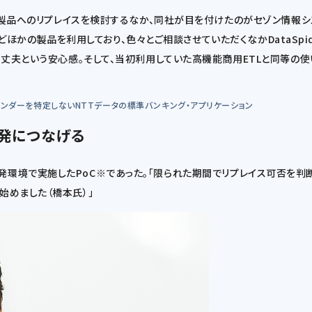
製品へのリプレイスを検討するなか、同社が目を付けたのがセゾン情報システム
どほかの製品を利用しており、色々とご相談させていただくなかDataSpide
大丈夫という安心感。そして、当初利用していた高機能商用ETLと同等の
tectureの略。ベンダーを特定しないNTTデータの標準バンキング・アプリケーション
開発につなげる
、実際の開発環境で実施したPoC※であった。「限られた期間でリプレイス可否
動き始めました（橋本氏）」