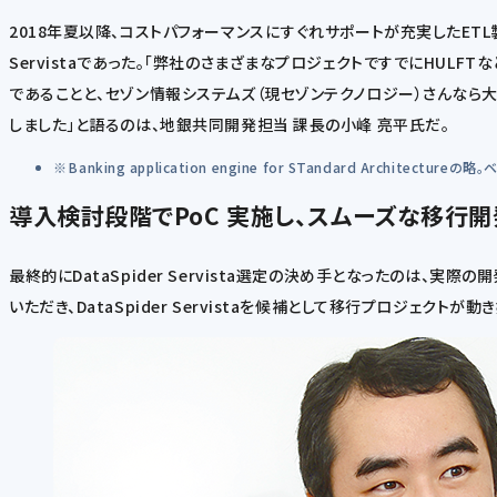
2018年夏以降、コストパフォーマンスにすぐれサポートが充実したETL
Servistaであった。「弊社のさまざまなプロジェクトですでにHULFTな
であることと、セゾン情報システムズ（現セゾンテクノロジー）さんなら
しました」と語るのは、地銀共同開発担当 課長の小峰 亮平氏だ。
Banking application engine for STandard Archi
導入
検討段階でPoC 実施し、スムーズな移行
最終的にDataSpider Servista選定の決め手となったのは
いただき、DataSpider Servistaを候補として移行プロジェクトが