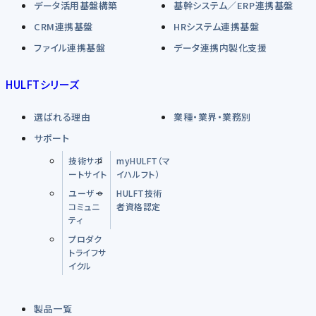
データ活用基盤構築
基幹システム／ERP連携基盤
CRM連携基盤
HRシステム連携基盤
ファイル連携基盤
データ連携内製化支援
HULFTシリーズ
選ばれる理由
業種・業界・業務別
サポート
技術サポ
myHULFT（マ
ートサイト
イハルフト）
ユーザー
HULFT技術
コミュニ
者資格認定
ティ
プロダク
トライフサ
イクル
製品一覧