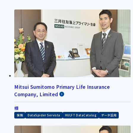
Mitsui Sumitomo Primary Life Insurance
Company, Limited
様
保険
DataSpider Servista
HULFT DataCatalog
データ活用