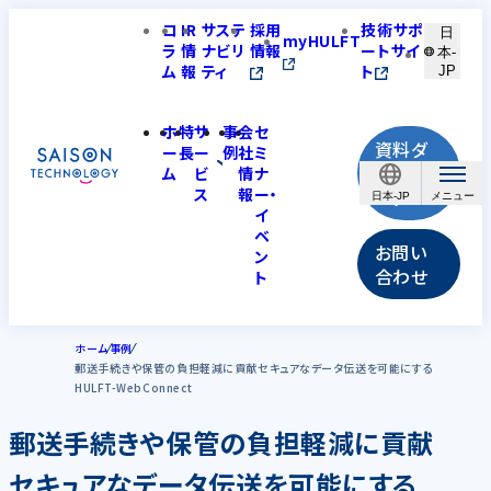
コ
IR
サステ
採用
技術サポ
日
myHULFT
ラ
情
ナビリ
情報
ートサイ
本-
ム
報
ティ
ト
JP
ホ
特
サ
事
会
セ
資料ダ
ー
長
ー
例
社
ミ
ウンロ
ム
ビ
情
ナ
ス
報
ー・
ード
日本-JP
イ
ベ
お問い
ン
合わせ
ト
ホーム
事例
郵送手続きや保管の負担軽減に貢献セキュアなデータ伝送を可能にする
HULFT-WebConnect
郵送手続きや保管の負担軽減に貢献
セキュアなデータ伝送を可能にする