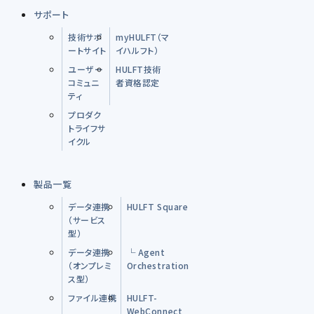
サポート
技術サポ
myHULFT（マ
ートサイト
イハルフト）
ユーザー
HULFT技術
コミュニ
者資格認定
ティ
プロダク
トライフサ
イクル
製品一覧
データ連携
HULFT Square
（サービス
型）
データ連携
└ Agent
（オンプレミ
Orchestration
ス型）
ファイル連携
HULFT-
WebConnect