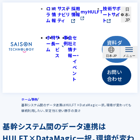
コ
IR
サステ
採用
技術サポ
日
myHULFT
ラ
情
ナビリ
情報
ートサイ
本-
ム
報
ティ
ト
JP
ホ
特
サ
事
会
セ
資料ダ
ー
長
ー
例
社
ミ
ウンロ
ム
ビ
情
ナ
ス
報
ー・
ード
日本-JP
イ
ベ
お問い
ン
合わせ
ト
ホーム
事例
基幹システム間のデータ連携はHULFT×DataMagic一択。環境が変わっても
継続利用したい、安定性と使い勝手の良さ
基幹システム間のデータ連携は
HULFT×DataMagic一択。環境が変わ