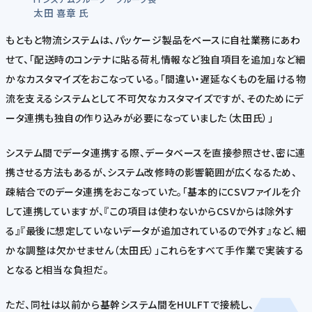
太田 喜章 氏
もともと物流システムは、パッケージ製品をベースに自社業務にあわ
せて、「配送時のコンテナに貼る荷札情報など独自項目を追加」など細
かなカスタマイズをおこなっている。「間違い・遅延なくものを届ける物
流を支えるシステムとして不可欠なカスタマイズですが、そのためにデ
ータ連携も独自の作り込みが必要になっていました（太田氏）」
システム間でデータ連携する際、データベースを直接参照させ、密に連
携させる方法もあるが、システム改修時の影響範囲が広くなるため、
疎結合でのデータ連携をおこなっていた。「基本的にCSVファイルを介
して連携していますが、『この項目は使わないからCSVからは除外す
る』『最後に想定していないデータが追加されているので外す』など、細
かな調整は欠かせません（太田氏）」これらをすべて手作業で実装する
となると相当な負担だ。
ただ、同社は以前から基幹システム間をHULFTで接続し、