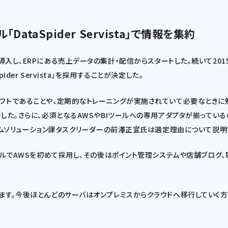
taSpider Servista」で情報を集約
1st）を導入し、ERPにある売上データの集計・配信からスタートした。続いて
er Servista」を採用することが決定した。
であることや、定期的なトレーニングが実施されていて必要なときに勉強できる点
でした。さらに、必須となるAWSやBIツールへの専用アダプタが揃ってい
ステムソリューション課タスクリーダーの前澤正宜氏は選定理由について説明
アルでAWSを初めて採用し、その後はポイント管理システムや店舗ブログ、
今後ほとんどのサーバはオンプレミスからクラウドへ移行していく方針で、AWS