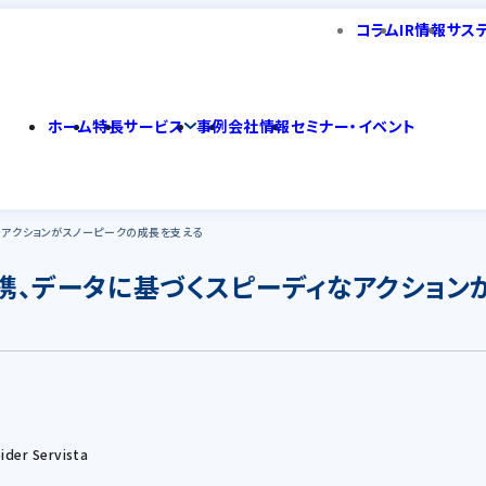
コラム
IR情報
サス
ホーム
特長
サービス
事例
会社情報
セミナー・イベント
なアクションがスノーピークの成長を支える
連携、データに基づくスピーディなアクショ
ider Servista