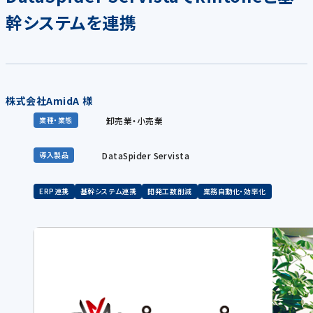
幹システムを連携
株式会社AmidA 様
卸売業・小売業
業種・業態
DataSpider Servista
導入製品
ERP連携
基幹システム連携
開発工数削減
業務自動化・効率化