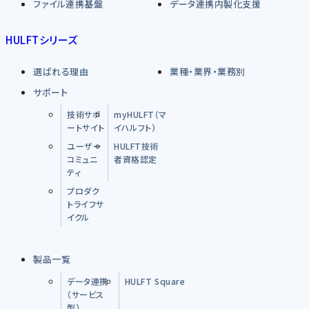
ファイル連携基盤
データ連携内製化支援
HULFTシリーズ
選ばれる理由
業種・業界・業務別
サポート
技術サポ
myHULFT（マ
ートサイト
イハルフト）
ユーザー
HULFT技術
コミュニ
者資格認定
ティ
プロダク
トライフサ
イクル
製品一覧
データ連携
HULFT Square
（サービス
型）