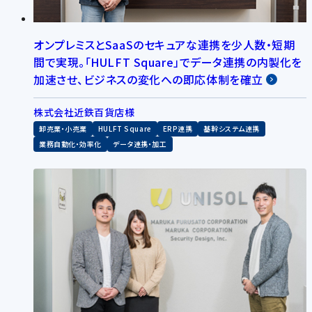
オンプレミスとSaaSのセキュアな連携を少人数・短期
間で実現。「HULFT Square」でデータ連携の内製化を
加速させ、ビジネスの変化への即応体制を確立
株式会社近鉄百貨店様
卸売業・小売業
HULFT Square
ERP連携
基幹システム連携
業務自動化・効率化
データ連携・加工