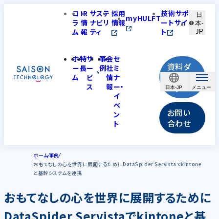
コ
IR
サステ
採用
技術サポ
日
myHULFT
ラ
情
ナビリ
情報
ートサイ
本-
ム
報
ティ
ト
JP
ホ
特
サ
事
会
セ
資料ダ
ー
長
ー
例
社
ミ
ウンロ
ム
ビ
情
ナ
ス
報
ー・
ード
日本-JP
イ
ベ
お問い
ン
合わせ
ト
ホーム
事例
おもてなしの心を世界に展開するためにDataSpider Servistaでkintone
と基幹システムを連携
おもてなしの心を世界に展開するために
DataSpider Servistaでkintoneと基