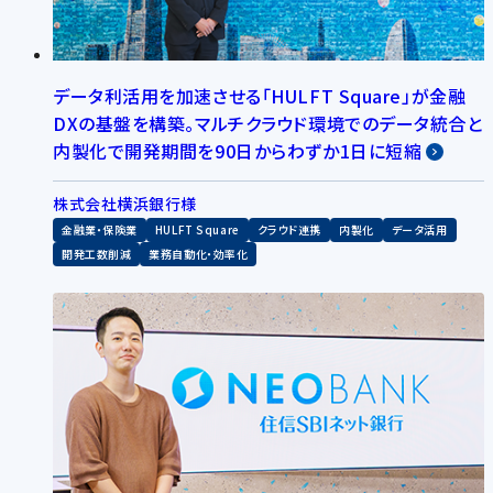
データ利活用を加速させる「HULFT Square」が金融
DXの基盤を構築。マルチクラウド環境でのデータ統合と
内製化で開発期間を90日からわずか1日に短縮
株式会社横浜銀行様
金融業・保険業
HULFT Square
クラウド連携
内製化
データ活用
開発工数削減
業務自動化・効率化