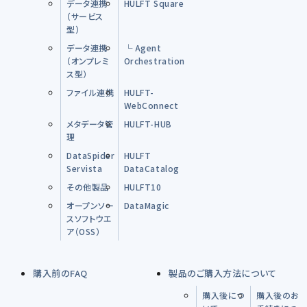
データ連携
HULFT Square
（サービス
型）
データ連携
└ Agent
（オンプレミ
Orchestration
ス型）
ファイル連携
HULFT-
WebConnect
メタデータ管
HULFT-HUB
理
DataSpider
HULFT
Servista
DataCatalog
その他製品
HULFT10
オープンソー
DataMagic
スソフトウエ
ア（OSS）
購入前のFAQ
製品のご購入方法について
購入後につ
購入後のお