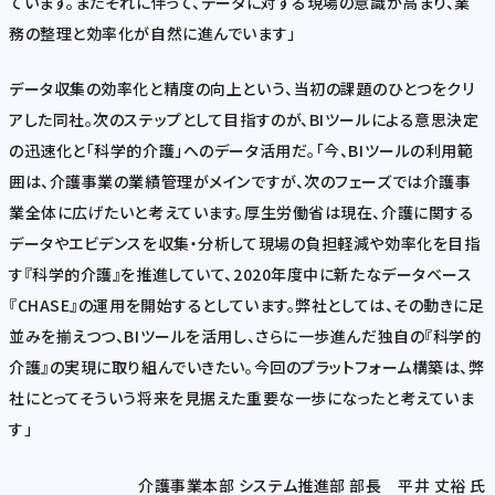
ています。またそれに伴って、データに対する現場の意識が高まり、業
務の整理と効率化が自然に進んでいます」
データ収集の効率化と精度の向上という、当初の課題のひとつをクリ
アした同社。次のステップとして目指すのが、BIツールによる意思決定
の迅速化と「科学的介護」へのデータ活用だ。「今、BIツールの利用範
囲は、介護事業の業績管理がメインですが、次のフェーズでは介護事
業全体に広げたいと考えています。厚生労働省は現在、介護に関する
データやエビデンスを収集・分析して現場の負担軽減や効率化を目指
す『科学的介護』を推進していて、2020年度中に新たなデータベース
『CHASE』の運用を開始するとしています。弊社としては、その動きに足
並みを揃えつつ、BIツールを活用し、さらに一歩進んだ独自の『科学的
介護』の実現に取り組んでいきたい。今回のプラットフォーム構築は、弊
社にとってそういう将来を見据えた重要な一歩になったと考えていま
す」
介護事業本部 システム推進部 部長 平井 丈裕 氏