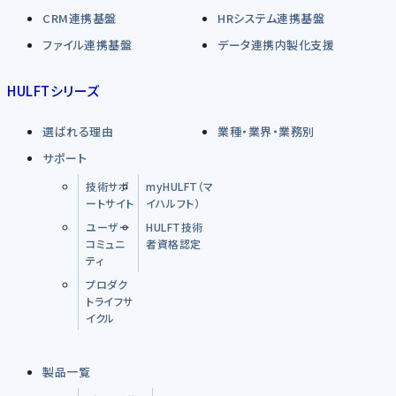
CRM連携基盤
HRシステム連携基盤
ファイル連携基盤
データ連携内製化支援
HULFTシリーズ
選ばれる理由
業種・業界・業務別
サポート
技術サポ
myHULFT（マ
ートサイト
イハルフト）
ユーザー
HULFT技術
コミュニ
者資格認定
ティ
プロダク
トライフサ
イクル
製品一覧