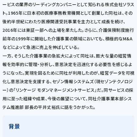
ービスの業界のリーディングカンパニーとして知られる株式会社ソラス
ト。1965年に日本初の医療事務教育機関として創業した同社は、その
後約半世紀にわたり医療関連受託事業を主力として成長を続け、
2016年には東証一部への上場を果たした。さらに、介護保険制度施行
前年の1999年に開始した介護事業の領域においても、積極的なM&A
などによって急速に売上を伸ばしている。
一方、そうした介護事業の急拡大によって同社は、膨大な量の経営情
報を効率的に管理・分析し、意思決定を迅速化する必要性を感じるよ
うになった。実現を図るために同社が利用したのが、経営データを可視
化し意思決定を支援する、セゾン情報システムズ（現セゾンテクノロジ
ー）の「リンケージ モダンマネージメントサービス」だ。同サービスの採
用に至った経緯や成果、今後の展望について、同社介護事業本部シス
テム推進部 部長の平井丈裕氏に話をうかがった。
背景