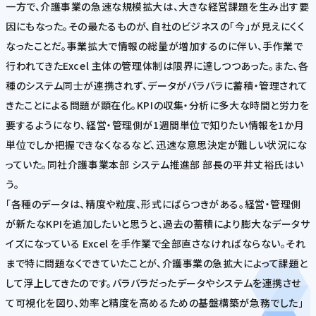
一方で、介護事業の急速な規模拡大は、大きな経営課題を生み出す要
因にもなった。その最たるものが、自社のビジネスの「今」が見えにくく
なったことだ。事業拡大で情報の総量が増加するのに伴い、手作業で
行われてきたExcel 主体の管理体制は限界に達しつつあった。また、各
種のシステム同士が連携されず、データがバラバラに蓄積・管理されて
きたことによる問題が顕在化。KPIの収集・分析に多大な時間と労力を
要するようになり、経営・管理側が1週間単位で知りたい情報を1か月
単位でしか把握できなくなるなど、迅速な意思決定が難しい状況にな
っていた。同社介護事業本部 システム推進部 部長の平井丈裕氏はい
う。
「各種のデータは、精度や粒度、形式にばらつきがある。経営・管理側
が新たなKPIを追加したいと思うと、過去の蓄積により膨大なデータサ
イズになっている Excel を手作業で全部直さなければならない。それ
まで特に問題なくできていたことが、介護事業の急拡大によって課題と
して浮上してきたのです。バラバラだったデータやシステムを連携させ
て可視化を図り、効率と精度を高めるための基盤構築が急務でした」