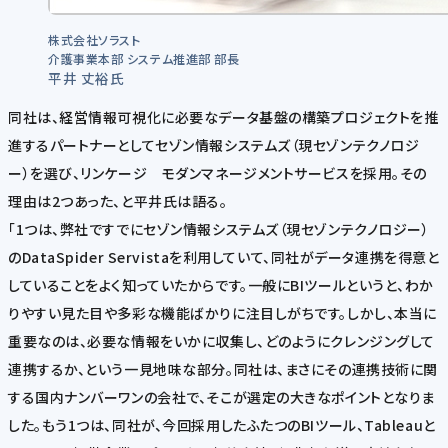
株式会社ソラスト
介護事業本部 システム推進部 部長
平井 丈裕氏
同社は、経営情報可視化に必要なデータ基盤の構築プロジェクトを推
進するパートナーとしてセゾン情報システムズ（現セゾンテクノロジ
ー）を選び、リンケージ モダンマネージメントサービスを採用。その
理由は2つあった、と平井氏は語る。
「1つは、弊社ですでにセゾン情報システムズ（現セゾンテクノロジー）
のDataSpider Servistaを利用していて、同社がデータ連携を得意と
していることをよく知っていたからです。一般にBIツールというと、わか
りやすい見た目や多彩な機能ばかりに注目しがちです。しかし、本当に
重要なのは、必要な情報をいかに収集し、どのようにクレンジングして
連携するか、という一見地味な部分。同社は、まさにその連携技術に関
する国内ナンバーワンの会社で、そこが選定の大きなポイントとなりま
した。もう1つは、同社が、今回採用したふたつのBIツール、Tableauと