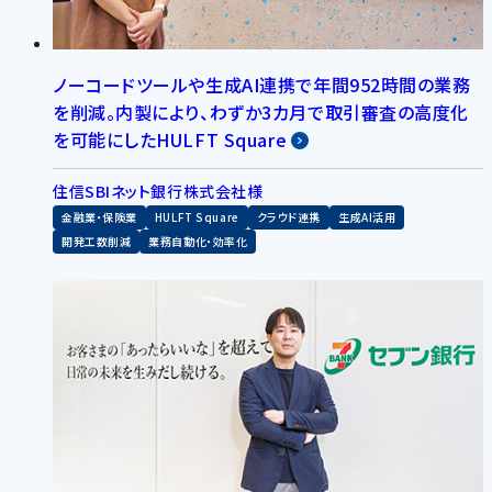
ノーコードツールや生成AI連携で年間952時間の業務
を削減。内製により、わずか3カ月で取引審査の高度化
を可能にしたHULFT Square
住信SBIネット銀行株式会社様
金融業・保険業
HULFT Square
クラウド連携
生成AI活用
開発工数削減
業務自動化・効率化