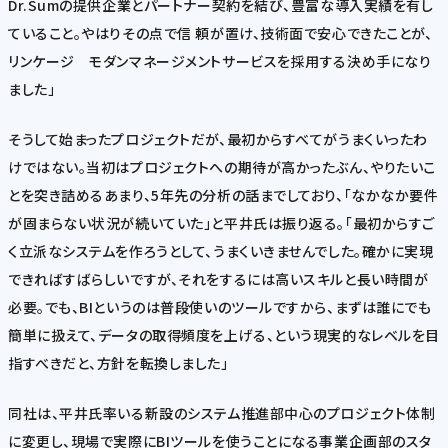
Dr.Sumの提供企業とパートナー契約を結び、豊富な導入実績を有し
ていること。やはりその点で信 頼が置け、技術面で安心できたことが、
リンケージ モダンマネージメントサービスを採用する決め手になり
ました」
そうして始まったプロジェクトだが、最初からすべてがうまくいったわ
けではない。当初はプロジェクトへの期待が高かったぶん、やりたいこ
とを突き詰めるあまり、5年先の分析の話までしており、「なかなか要件
が固まらない状況が続いていた」と平井氏は振り返る。「最初からすご
く立派なシステムを作ろうとして、うまくいきませんでした。確かに実現
できればすばらしいですが、それをするには高いスキルと長い時間が
必要。でも、BIというのは普段使いのツールですから、まずは誰にでも
簡単に扱えて、データの取得頻度を上げる、という現実的なレベルを目
指すべきだと、方針を転換しました」
同社は、平井氏率いる新設のシステム推進部中心のプロジェクト体制
に変更し、現場で実際にBIツールを使うことになる事業企画部のスタ