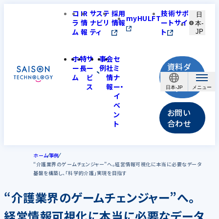
コ
IR
サステ
採用
技術サポ
日
myHULFT
ラ
情
ナビリ
情報
ートサイ
本-
ム
報
ティ
ト
JP
ホ
特
サ
事
会
セ
資料ダ
ー
長
ー
例
社
ミ
ウンロ
ム
ビ
情
ナ
ス
報
ー・
ード
日本-JP
イ
ベ
お問い
ン
合わせ
ト
ホーム
事例
“介護業界のゲームチェンジャー”へ。経営情報可視化に本当に必要なデータ
基盤を構築し、「科学的介護」実現を目指す
“介護業界のゲームチェンジャー”へ。
経営情報可視化に本当に必要なデータ