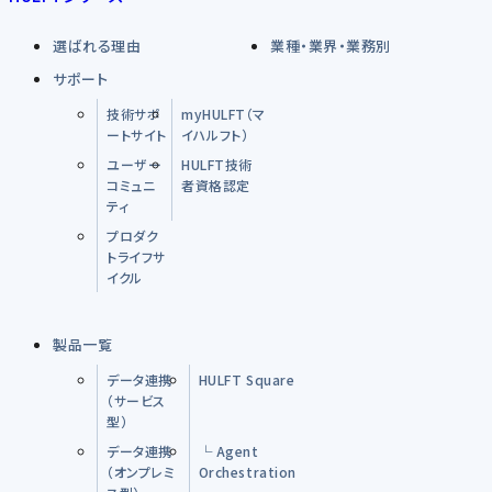
選ばれる理由
業種・業界・業務別
サポート
技術サポ
myHULFT（マ
ートサイト
イハルフト）
ユーザー
HULFT技術
コミュニ
者資格認定
ティ
プロダク
トライフサ
イクル
製品一覧
データ連携
HULFT Square
（サービス
型）
データ連携
└ Agent
（オンプレミ
Orchestration