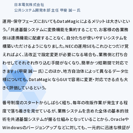
日本電気株式会社
公共システム開発本部 主任 甲斐 誠一 氏
運用・保守フェーズにおいてもDataMagicによるメリットは大きいとい
う。「共通基盤システムに変換機能を集約することで、お客様の各業務
側は連携機能に配慮することなく、自分たちが使いやすいシステムを
構築いただけるようになりました。NECの運用SEもこれひとつだけ覚
えればよく、法改正で設定変更が必要になる場合も、業務側と打ち合
わせしてそれぞれ作り込む手間がなくなり、簡単かつ短期間で対応で
きます」（甲斐 誠一 氏）このほか、地方自治体によって異なるデータ仕
様についても、DataMagicならGUIで容易に変更・対応できる点も大
きく評価しているという。
番号制度のスタートからしばらく経ち、毎年の改版作業が発生する程
度で落ち着きを見せているが、業務システムを含めた全体の基本的技
術を共通基盤システムが握る仕組みとなっていることから、Oracleや
Windowsのバージョンアップなどに対しても、一元的に迅速な検証が