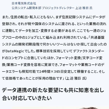
日本電気株式会社
公共システム開発本部 プロジェクトディレクター 上迫 雅巨 氏
また、住民の転出・転入にともない、まず住民記録システムにデータが
登録され、それが税や国保のシステムに渡される、といった業務の流れ
に連動してデータを加工・変換する必要があるが、ここでも一連のジョ
ブフローの中の1ジョブとして組み込まれ利用されている。「共通基盤
システムの開発初期段階で何かいいツールはないか探して出会ったの
がDataMagicでした。標準技術を採用していてデファクトスタンダー
ドのコンセプトに合致していたほか、フォーマット変換/文字コード変
換/業務コード変換を容易に実装でき、フォーマットや業務コードのデ
ータエラーも検知可能で24時間×365日安定して稼働すること、そし
て低価格であったことが採用の理由です」（上迫 雅巨 氏）
データ連携の新たな要望にも共に知恵を出し
合い対応していきたい