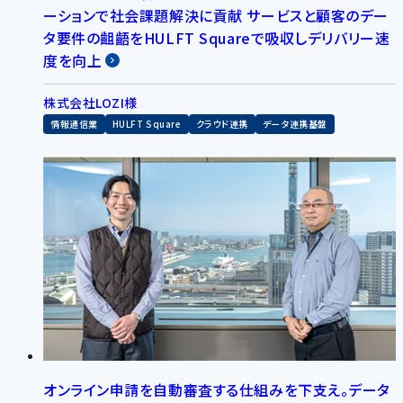
ーションで社会課題解決に貢献 サービスと顧客のデー
タ要件の齟齬をHULFT Squareで吸収しデリバリー速
度を向上
株式会社LOZI様
情報通信業
HULFT Square
クラウド連携
データ連携基盤
オンライン申請を自動審査する仕組みを下支え。データ