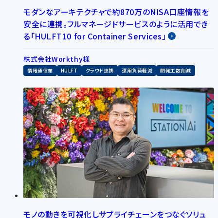
モダンなアーキテクチャで約870万のNISA口座情報を
安全に連携。フルマネージドサービスのように活用でき
る「HULFT10 for Container Services」
株式会社Workthy様
情報通信業
HULFT
クラウド連携
運用負荷軽減
開発工数削減
モノの動きを可視化しサプライチェーンをつなぐソリュ