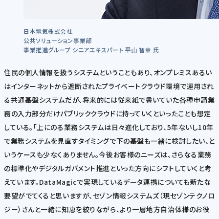
日本電気株式会社
公共ソリューション事業部
事業推進グループ シニアエキスパート 平山 智章 氏
住民の個人情報を扱うシステムということもあり、オンプレミスあるい
はインターネットから遮断されたプライベートクラウド環境で運用され
る共通基盤システムだが、将来的には従来紙で書いていた各種申請業
務の入力部分だけパブリッククラウドに持っていくといったことも想定
している。「上にのる業務システムは日々進化しており、5年ないし10年
で業務システムを見直すタイミングで下の基盤も一緒に検討したい、と
いうケースも少なくありません。今後お客様のニーズは、さらなる業務
の標準化やデジタルガバメント推進といった方向にシフトしていくと考
えています。DataMagicで実現しているデータ連携についても新たな
要望がでてくると思いますが、セゾン情報システムズ（現セゾンテクノロ
ジー）さんと一緒に知恵を絞りながら、より一層地方自治体様のお役