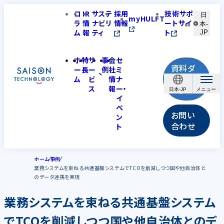
コ
IR
サステ
採用
技術サポ
日
myHULFT
ラ
情
ナビリ
情報
ートサイ
本-
ム
報
ティ
ト
JP
ホ
特
サ
事
会
セ
資料ダ
ー
長
ー
例
社
ミ
ウンロ
ム
ビ
情
ナ
ス
報
ー・
ード
日本-JP
イ
ベ
お問い
ン
合わせ
ト
ホーム
事例
業務システムを束ねる共通基盤システムでTCOを削減しつつ国や他自治体と
のデータ連携を実現
業務システムを束ねる共通基盤システム
でTCOを削減しつつ国や他自治体とのデ