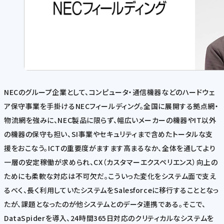
NECのグループ企業として、コンピュータ・通信機器などのハードウェ
ア保守事業を手掛けるNECフィールディング。全国に展開する拠点網・
物流網を強みに、NEC製品に限らず、幅広いメーカーの機器やIT以外
の機器の保守も担い、SI事業やセキュリティまで含めたトータルな支
援をおこなう。ICTの重要度がますます高まるなか、全体を通してより
一層の安定稼働が求められ、CX（カスタマーエクスペリエンス）向上の
ためにも柔軟な対応は不可欠だ。こういった変化をシステム面で支え
るべく、長く利用していたシステムをSalesforceに移行することとなっ
たが、課題となったのが他システムとのデータ連携である。そこで、
DataSpiderを導入、24時間365日対応のクリティカルなシステムを