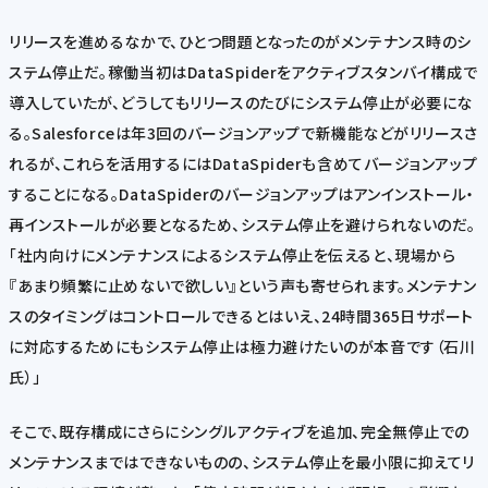
リリースを進めるなかで、ひとつ問題となったのがメンテナンス時のシ
ステム停止だ。稼働当初はDataSpiderをアクティブスタンバイ構成で
導入していたが、どうしてもリリースのたびにシステム停止が必要にな
る。Salesforceは年3回のバージョンアップで新機能などがリリースさ
れるが、これらを活用するにはDataSpiderも含めてバージョンアップ
することになる。DataSpiderのバージョンアップはアンインストール・
再インストールが必要となるため、システム停止を避けられないのだ。
「社内向けにメンテナンスによるシステム停止を伝えると、現場から
『あまり頻繁に止めないで欲しい』という声も寄せられます。メンテナン
スのタイミングはコントロールできるとはいえ、24時間365日サポート
に対応するためにもシステム停止は極力避けたいのが本音です（石川
氏）」
そこで、既存構成にさらにシングルアクティブを追加、完全無停止での
メンテナンスまではできないものの、システム停止を最小限に抑えてリ