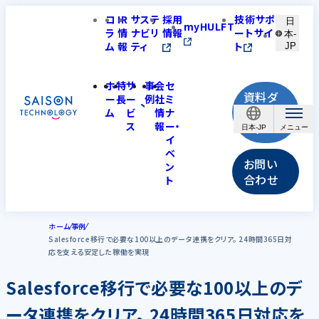
コ
IR
サステ
採用
技術サポ
日
myHULFT
ラ
情
ナビリ
情報
ートサイ
本-
ム
報
ティ
ト
JP
ホ
特
サ
事
会
セ
資料ダ
ー
長
ー
例
社
ミ
ウンロ
ム
ビ
情
ナ
ス
報
ー・
ード
日本-JP
イ
ベ
お問い
ン
合わせ
ト
ホーム
事例
Salesforce移行で必要な100以上のデータ連携をクリア。 24時間365日対
応を支える安定した稼働を実現
Salesforce移行で必要な100以上のデ
ータ連携をクリア。 24時間365日対応を