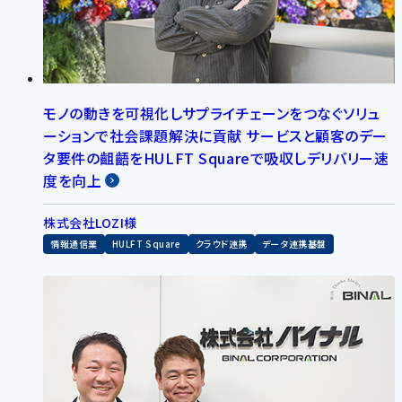
モノの動きを可視化しサプライチェーンをつなぐソリュ
ーションで社会課題解決に貢献 サービスと顧客のデー
タ要件の齟齬をHULFT Squareで吸収しデリバリー速
度を向上
株式会社LOZI様
情報通信業
HULFT Square
クラウド連携
データ連携基盤