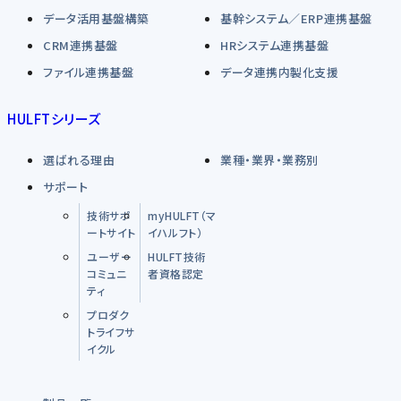
データ活用基盤構築
基幹システム／ERP連携基盤
CRM連携基盤
HRシステム連携基盤
ファイル連携基盤
データ連携内製化支援
HULFTシリーズ
選ばれる理由
業種・業界・業務別
サポート
技術サポ
myHULFT（マ
ートサイト
イハルフト）
ユーザー
HULFT技術
コミュニ
者資格認定
ティ
プロダク
トライフサ
イクル