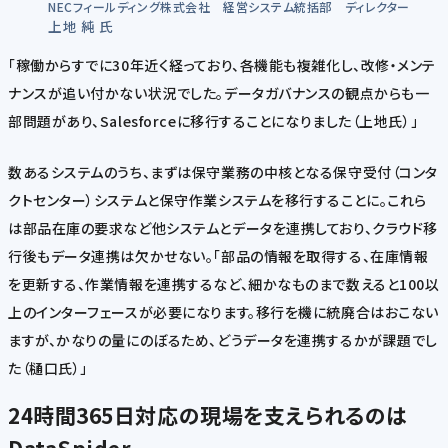
NECフィールディング株式会社 経営システム統括部 ディレクター
上地 純 氏
「稼働からすでに30年近く経っており、各機能も複雑化し、改修・メンテ
ナンスが追い付かない状況でした。データガバナンスの観点からも一
部問題があり、Salesforceに移行することになりました（上地氏）」
数あるシステムのうち、まずは保守業務の中核となる保守受付（コンタ
クトセンター）システムと保守作業システムを移行することに。これら
は部品在庫の要求など他システムとデータを連携しており、クラウド移
行後もデータ連携は欠かせない。「部品の情報を取得する、在庫情報
を更新する、作業情報を連携するなど、細かなものまで数えると100以
上のインターフェースが必要になります。移行を機に統廃合はおこない
ますが、かなりの量にのぼるため、どうデータを連携するかが課題でし
た（樋口氏）」
24時間365日対応の現場を支えられるのは