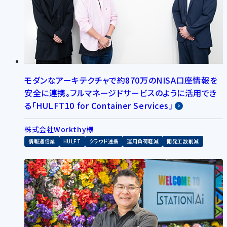
モダンなアーキテクチャで約870万のNISA口座情報を
安全に連携。フルマネージドサービスのように活用でき
る「HULFT10 for Container Services」
株式会社Workthy様
情報通信業
HULFT
クラウド連携
運用負荷軽減
開発工数削減