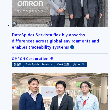
DataSpider Servista flexibly absorbs
differences across global environments and
enables traceability systems
OMRON Corporation 様
製造業
DataSpider Servista
データ活用
グローバル