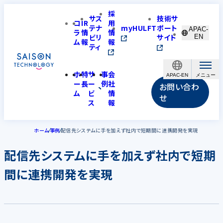
採
サス
技術サ
コ
IR
用
テナ
myHULFT
ポート
APAC-
ラ
情
情
ビリ
サイト
EN
ム
報
報
ティ
ホ
特
サ
事
会
APAC-EN
ー
長
ー
例
社
お問い合わ
ム
ビ
情
せ
ス
報
ホーム
事例
配信先システムに手を加えず社内で短期間に連携開発を実現
配信先システムに手を加えず社内で短期
間に連携開発を実現