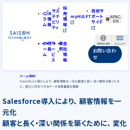
採
サス
技術サ
コ
IR
用
テナ
myHULFT
ポート
APAC-
ラ
情
情
ビリ
サイト
EN
ム
報
報
ティ
ホ
特
サ
事
会
APAC-EN
ー
長
ー
例
社
お問い合わ
ム
ビ
情
せ
ス
報
ホーム
事例
Salesforce導入により､ 顧客情報を一元化顧客と長く・深い関係を築くため
に､ 変化に対応できるデータ連携基盤を整備
Salesforce導入により､ 顧客情報を一
元化
顧客と長く・深い関係を築くために､ 変化