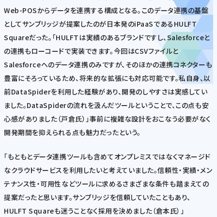
Web-POSからデータを連携する構成となる。このデータ連携の基盤
としてサンブリッジが提案したのが日本発のiPaaSであるHULFT
Squareだった。「HULFTは実績のあるブランドですし、Salesforceと
の連携もローコードで実装できます。今回はCSVファイルと
Salesforceへのデータ連携のみですが、そのほかの連携コネクターも
豊富にそろっているため、将来的な拡張にも対応可能です。私自身、以
前DataSpiderを利用した経験があり、開発のしやすさは実感してい
ました。DataSpiderの流れを汲んだツールということで、この点も安
心感がありました（戸倉氏）」事前に複雑な設計をおこなう必要がなく
開発期間を抑えられる点も魅力だったという。
「もともとデータ連携ツールも含めてオンプレミスではなくマネージド
なクラウドサービスを利用したいと考えていました。信頼性・実績・メン
テナンス性・可用性などツールに求めるさまざまな条件も踏まえての
提案だったと思います。サンブリッジを信頼していたこともあり、
HULFT Squareも迷うことなく採用を決めました（倉本氏）」