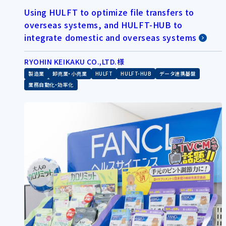
Using HULFT to optimize file transfers to
overseas systems, and HULFT-HUB to
integrate domestic and overseas systems
RYOHIN KEIKAKU CO.,LTD.様
製造業
卸売業・小売業
HULFT
HULFT-HUB
データ連携基盤
業務自動化・効率化