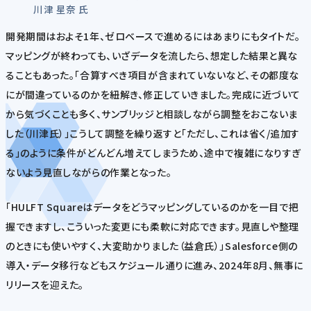
川津 星奈 氏
開発期間はおよそ1年、ゼロベースで進めるにはあまりにもタイトだ。
マッピングが終わっても、いざデータを流したら、想定した結果と異な
ることもあった。「合算すべき項目が含まれていないなど、その都度な
にが間違っているのかを紐解き、修正していきました。完成に近づいて
から気づくことも多く、サンブリッジと相談しながら調整をおこないま
した（川津氏）」こうして調整を繰り返すと「ただし、これは省く/追加す
る」のように条件がどんどん増えてしまうため、途中で複雑になりすぎ
ないよう見直しながらの作業となった。
「HULFT Squareはデータをどうマッピングしているのかを一目で把
握できますし、こういった変更にも柔軟に対応できます。見直しや整理
のときにも使いやすく、大変助かりました（益倉氏）」Salesforce側の
導入・データ移行などもスケジュール通りに進み、2024年8月、無事に
リリースを迎えた。