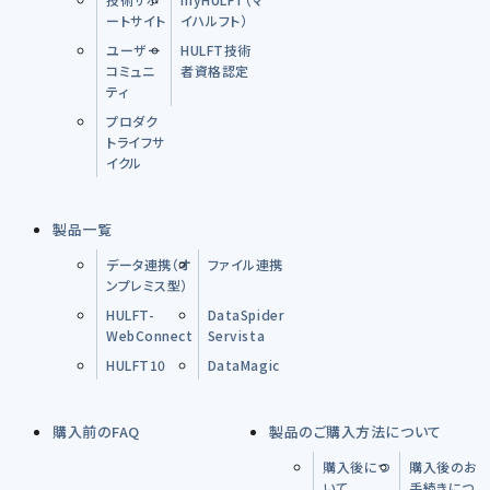
ートサイト
イハルフト）
ユーザー
HULFT技術
コミュニ
者資格認定
ティ
プロダク
トライフサ
イクル
製品一覧
データ連携（オ
ファイル連携
ンプレミス型）
HULFT-
DataSpider
WebConnect
Servista
HULFT10
DataMagic
購入前のFAQ
製品のご購入方法について
購入後につ
購入後のお
いて
手続きにつ