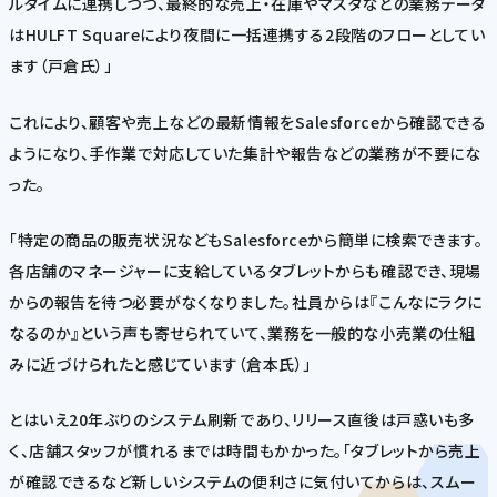
ルタイムに連携しつつ、最終的な売上・在庫やマスタなどの業務データ
はHULFT Squareにより夜間に一括連携する2段階のフローとしてい
ます（戸倉氏）」
これにより、顧客や売上などの最新情報をSalesforceから確認できる
ようになり、手作業で対応していた集計や報告などの業務が不要にな
った。
「特定の商品の販売状況などもSalesforceから簡単に検索できます。
各店舗のマネージャーに支給しているタブレットからも確認でき、現場
からの報告を待つ必要がなくなりました。社員からは『こんなにラクに
なるのか』という声も寄せられていて、業務を一般的な小売業の仕組
みに近づけられたと感じています（倉本氏）」
とはいえ20年ぶりのシステム刷新であり、リリース直後は戸惑いも多
く、店舗スタッフが慣れるまでは時間もかかった。「タブレットから売上
が確認できるなど新しいシステムの便利さに気付いてからは、スムー